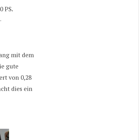
0 PS.
-
gang mit dem
ie gute
rt von 0,28
cht dies ein