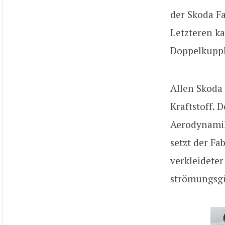
der Skoda Fa
Letzteren k
Doppelkuppl
Allen Skoda
Kraftstoff. 
Aerodynamik
setzt der F
verkleideter
strömungsgü