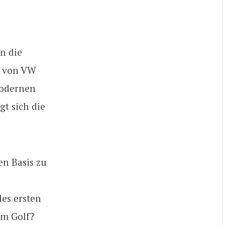
n die
r von VW
modernen
t sich die
en Basis zu
des ersten
um Golf?