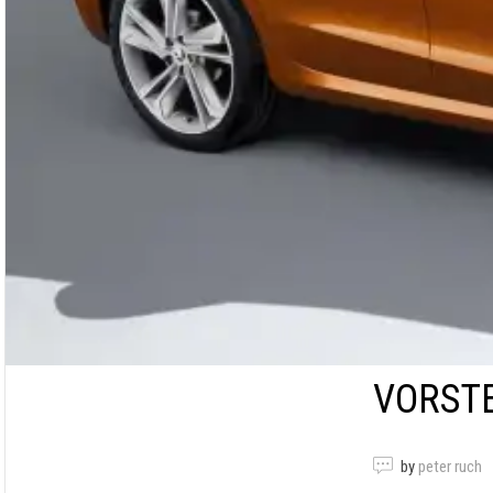
VORSTE
by
peter ruch