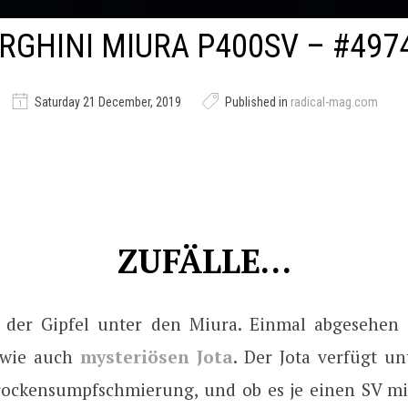
GHINI MIURA P400SV – #497
Saturday 21 December, 2019
Published in
radical-mag.com
ZUFÄLLE…
d der Gipfel unter den Miura. Einmal abgesehen
 wie auch
mysteriösen Jota
. Der Jota verfügt u
rockensumpfschmierung, und ob es je einen SV mi