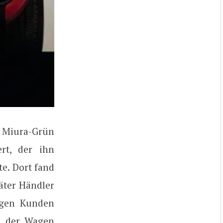
n Miura-Grün
rt, der ihn
e. Dort fand
äter Händler
igen Kunden
de der Wagen