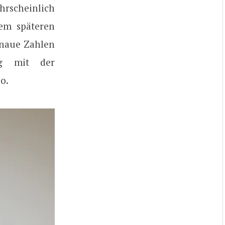
rscheinlich
nem späteren
enaue Zahlen
ug mit der
o.