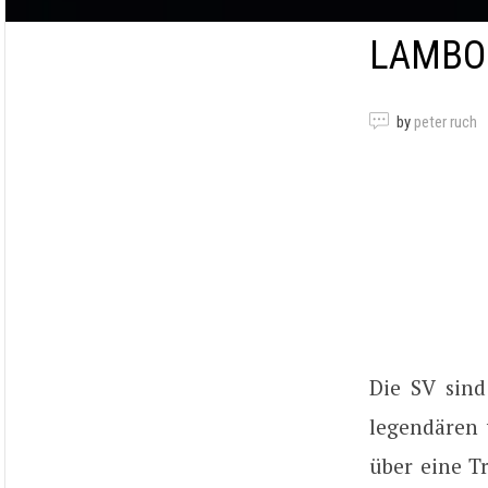
LAMBOR
by
peter ruch
Die SV sin
legendären
über eine T