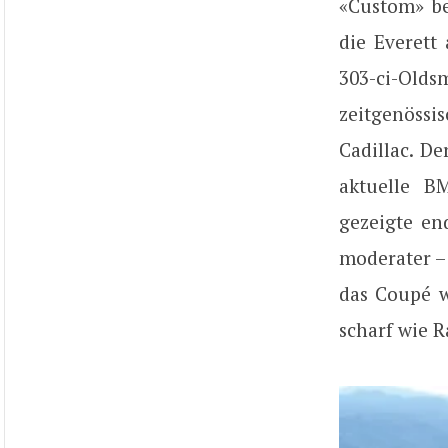
«Custom» be
die Everett
303-ci-Old
zeitgenöss
Cadillac. De
aktuelle B
gezeigte en
moderater –
das Coupé w
scharf wie R