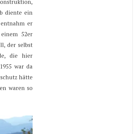
onstruktion,
b diente ein
 entnahm er
 einem 52er
l, der selbst
e, die hier
 1955 war da
schutz hätte
ten waren so