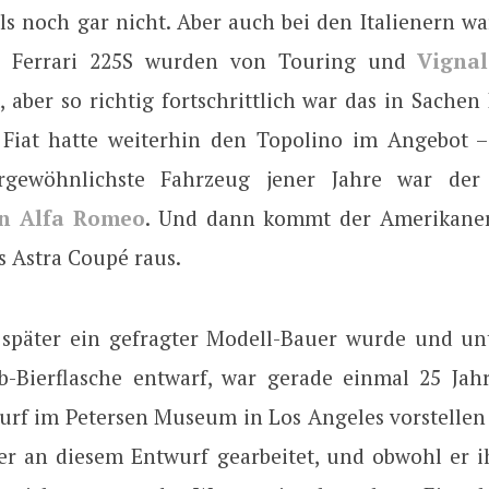
ls noch gar nicht. Aber auch bei den Italienern wa
die Ferrari 225S wurden von Touring und
Vignal
, aber so richtig fortschrittlich war das in Sache
 Fiat hatte weiterhin den Topolino im Angebot –
rgewöhnlichste Fahrzeug jener Jahre war de
on Alfa Romeo
. Und dann kommt der Amerikaner
s Astra Coupé raus.
r später ein gefragter Modell-Bauer wurde und u
b-Bierflasche entwarf, war gerade einmal 25 Jahre
urf im Petersen Museum in Los Angeles vorstellen 
 er an diesem Entwurf gearbeitet, und obwohl er ih