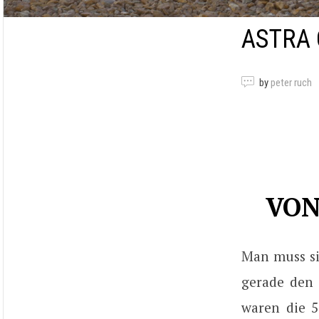
ASTRA
by
peter ruch
VON
Man muss si
gerade den 
waren die 5