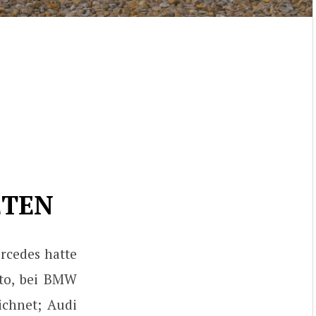
ETEN
rcedes hatte
uto, bei BMW
ichnet; Audi