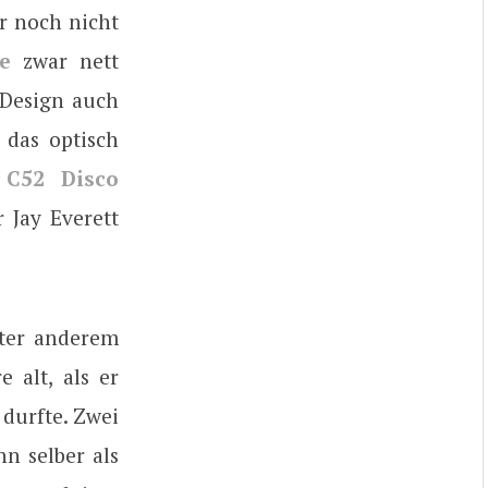
r noch nicht
e
zwar nett
n Design auch
 das optisch
r
C52 Disco
 Jay Everett
nter anderem
 alt, als er
durfte. Zwei
n selber als