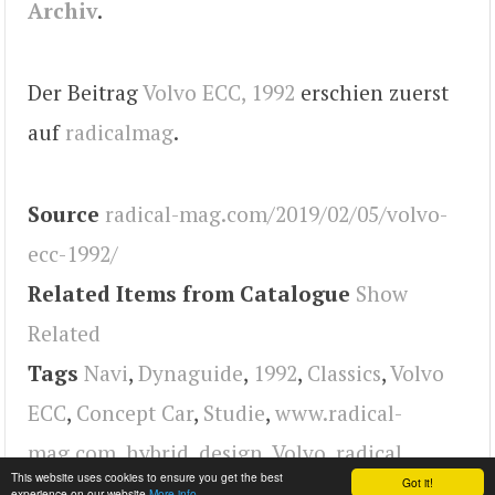
Archiv
.
Der Beitrag
Volvo ECC, 1992
erschien zuerst
auf
radicalmag
.
Source
radical-mag.com/2019/02/05/volvo-
ecc-1992/
Related Items from Catalogue
Show
Related
Tags
Navi
,
Dynaguide
,
1992
,
Classics
,
Volvo
ECC
,
Concept Car
,
Studie
,
www.radical-
mag.com
,
hybrid
,
design
,
Volvo
,
radical
This website uses cookies to ensure you get the best
Got it!
experience on our website
More info