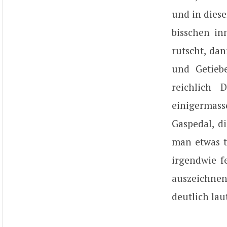
und in dies
bisschen in
rutscht, da
und Getieb
reichlich 
einigermass
Gaspedal, d
man etwas t
irgendwie f
auszeichnen
deutlich lau