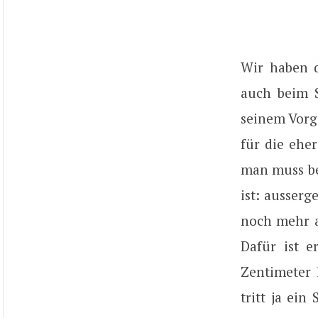
Wir haben d
auch beim S
seinem Vorgä
für die ehe
man muss be
ist: ausserg
noch mehr a
Dafür ist e
Zentimeter 
tritt ja ei