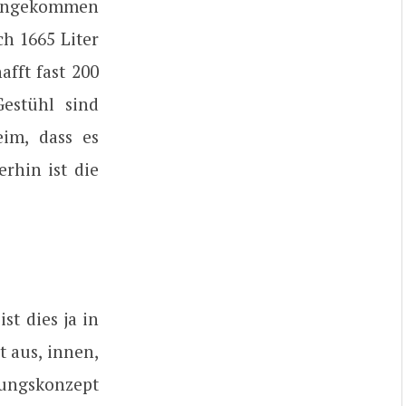
 hingekommen
ch 1665 Liter
fft fast 200
estühl sind
eim, dass es
rhin ist die
st dies ja in
t aus, innen,
nungskonzept