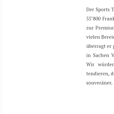
Der Sports 
55’800 Fran
zur Premium
vielen Bere
überragt er 
in Sachen 
Wir würden
tendieren, 
souveräner.