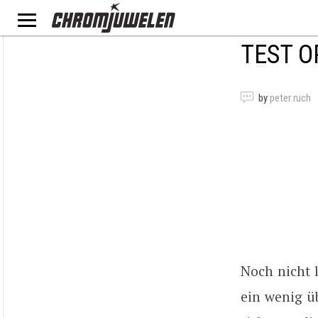
TEST O
by
peter ruch
Noch nicht l
ein wenig ü