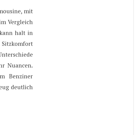
mousine, mit
im Vergleich
kann halt in
 Sitzkomfort
 Unterschiede
hr Nuancen.
um Benziner
eug deutlich