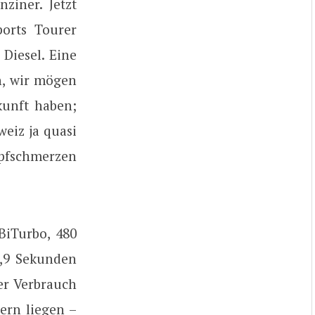
ziner. Jetzt
orts Tourer
Diesel. Eine
n, wir mögen
kunft haben;
eiz ja quasi
opfschmerzen
BiTurbo, 480
,9 Sekunden
er Verbrauch
ern liegen –