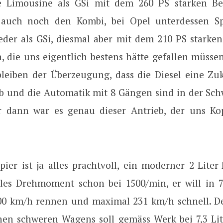
 Limousine als GSi mit dem 260 PS starken Ben
 auch noch den Kombi, bei Opel unterdessen Sp
eder als GSi, diesmal aber mit dem 210 PS starken 
, die uns eigentlich bestens hätte gefallen müsse
bleiben der Überzeugung, dass die Diesel eine Zu
eb und die Automatik mit 8 Gängen sind in der Schw
er dann war es genau dieser Antrieb, der uns K
ier ist ja alles prachtvoll, ein moderner 2-Liter-
es Drehmoment schon bei 1500/min, er will in 7
00 km/h rennen und maximal 231 km/h schnell. D
nen schweren Wagens soll gemäss Werk bei 7,3 Lit