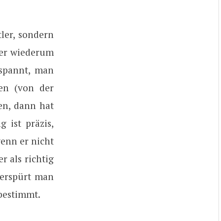
tler, sondern
der wiederum
tspannt, man
en (von der
en, dann hat
 ist präzis,
enn er nicht
 als richtig
verspürt man
 bestimmt.