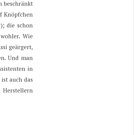
n beschränkt
uf Knöpfchen
); die schon
 wohler. Wie
si geärgert,
en. Und man
sistenten in
 ist auch das
 Herstellern