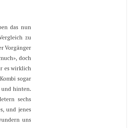
iben das nun
Vergleich zu
ser Vorgänger
 much», doch
 es wirklich
m Kombi sogar
 und hinten.
Metern sechs
s, und jenes
 wundern uns