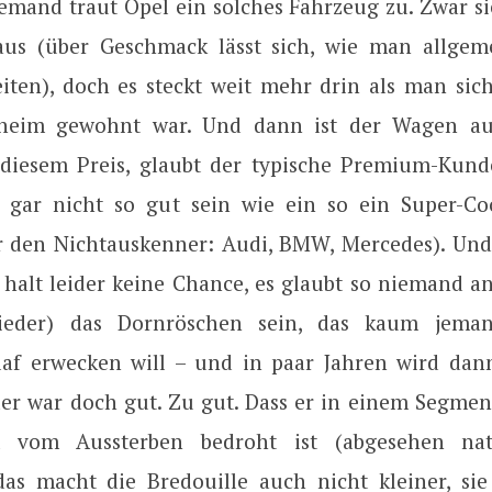
emand traut Opel ein solches Fahrzeug zu. Zwar si
us (über Geschmack lässt sich, wie man allgeme
reiten), doch es steckt weit mehr drin als man sic
sheim gewohnt war. Und dann ist der Wagen a
 diesem Preis, glaubt der typische Premium-Kund
 gar nicht so gut sein wie ein so ein Super-Co
r den Nichtauskenner: Audi, BMW, Mercedes). Und
 halt leider keine Chance, es glaubt so niemand a
ieder) das Dornröschen sein, das kaum jem
laf erwecken will – und in paar Jahren wird da
der war doch gut. Zu gut. Dass er in einem Segment
 vom Aussterben bedroht ist (abgesehen nat
as macht die Bredouille auch nicht kleiner, sie