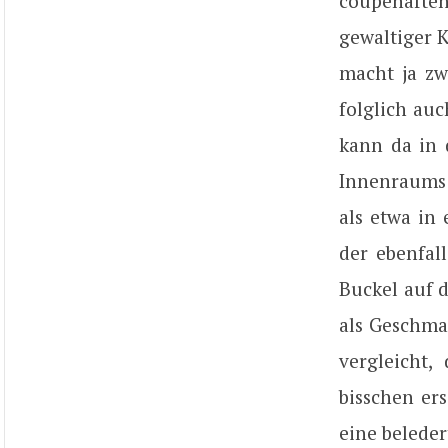
coupéhafte
gewaltiger 
macht ja zw
folglich au
kann da in 
Innenraums 
als etwa in
der ebenfal
Buckel auf d
als Geschma
vergleicht,
bisschen er
eine belede