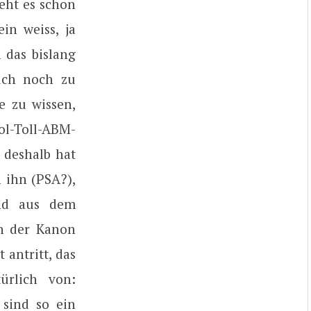
eht es schon
in weiss, ja
h das bislang
uch noch zu
e zu wissen,
ol-Toll-ABM-
 deshalb hat
n ihn (PSA?),
and aus dem
nn der Kanon
 antritt, das
ürlich von:
 sind so ein