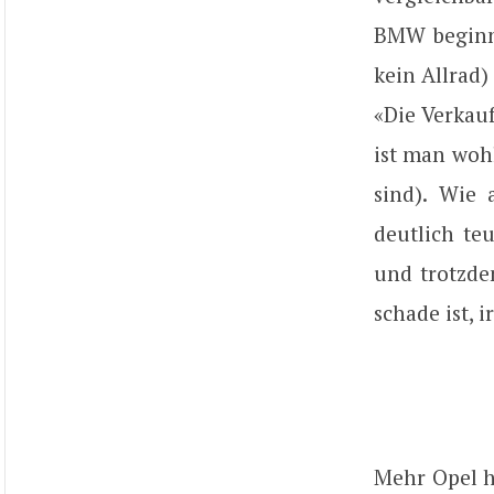
BMW beginnt
kein Allrad
«Die Verkau
ist man woh
sind). Wie 
deutlich te
und trotzde
schade ist, 
Mehr Opel 