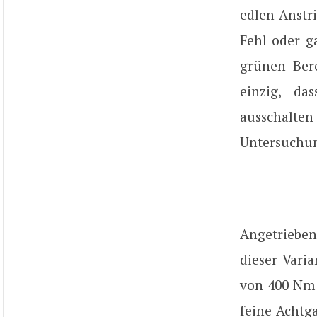
edlen Anstr
Fehl oder g
grünen Bere
einzig, da
ausschalte
Untersuchun
Angetrieben
dieser Vari
von 400 Nm 
feine Achtg