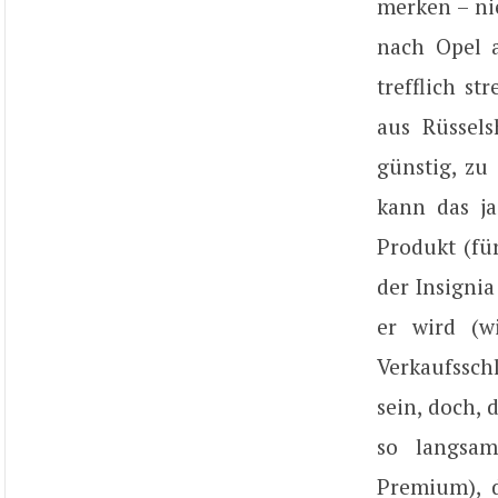
merken – ni
nach Opel a
trefflich st
aus Rüssel
günstig, zu
kann das ja
Produkt (fü
der Insignia
er wird (w
Verkaufssch
sein, doch, 
so langsam
Premium), d