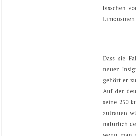
bisschen vo
Limousinen 
Dass sie F
neuen Insign
gehört er z
Auf der deu
seine 250 k
zutrauen wü
natürlich d
wenn man et