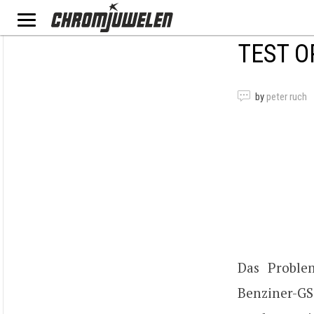
TEST O
by
peter ruch
Das Problem
Benziner-GS