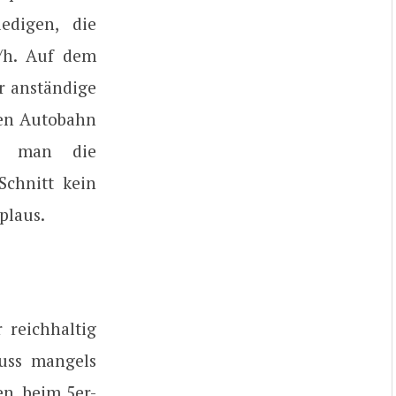
edigen, die
/h. Auf dem
hr anständige
hen Autobahn
nn man die
Schnitt kein
plaus.
reichhaltig
muss mangels
n, beim 5er-