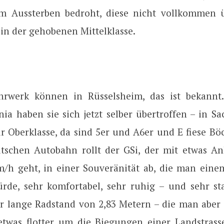
m Aussterben bedroht, diese nicht vollkommen 
in der gehobenen Mittelklasse.
ahrwerk können in Rüsselsheim, das ist bekannt
ia haben sie sich jetzt selber übertroffen – in S
ur Oberklasse, da sind 5er und A6er und E fiese Bö
tschen Autobahn rollt der GSi, der mit etwas An
m/h geht, in einer Souveränität ab, die man eine
rde, sehr komfortabel, sehr ruhig – und sehr stab
er lange Radstand von 2,83 Metern – die man aber 
was flotter um die Biegungen einer Landstrass