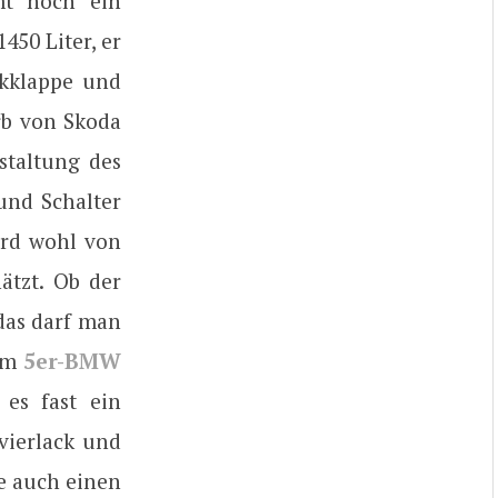
mt noch ein
50 Liter, er
ckklappe und
rb von Skoda
staltung des
und Schalter
ird wohl von
ätzt. Ob der
 das darf man
nem
5er-BMW
 es fast ein
vierlack und
e auch einen