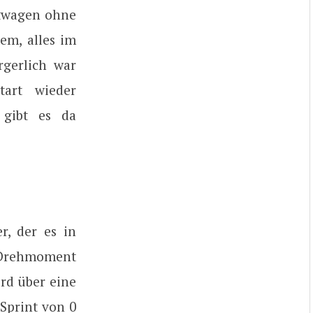
stwagen ohne
em, alles im
rgerlich war
tart wieder
 gibt es da
r, der es in
s Drehmoment
rd über eine
Sprint von 0