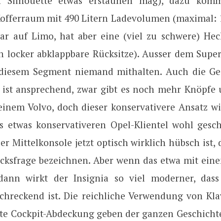
n Silhouette etwas erstaunen mag), dazu kom
Kofferraum mit 490 Litern Ladevolumen (maximal: 14
ar auf Limo, hat aber eine (viel zu schwere) He
ch locker abklappbare Rücksitze). Ausser dem Supe
diesem Segment niemand mithalten. Auch die Ge
ist ansprechend, zwar gibt es noch mehr Knöpfe 
 einem Volvo, doch dieser konservativere Ansatz w
ls etwas konservativeren Opel-Klientel wohl gesch
er Mittelkonsole jetzt optisch wirklich hübsch ist,
cksfrage bezeichnen. Aber wenn das etwa mit ei
 dann wirkt der Insignia so viel moderner, dass
schreckend ist. Die reichliche Verwendung von Kla
rte Cockpit-Abdeckung geben der ganzen Geschicht