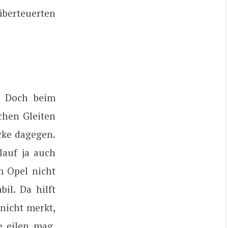
überteuerten
. Doch beim
achen Gleiten
cke dagegen.
lauf ja auch
m Opel nicht
il. Da hilft
nicht merkt,
e eilen mag.