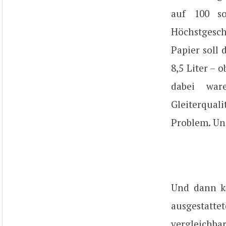
auf 100 so
Höchstgesc
Papier soll 
8,5 Liter –
dabei war
Gleiterqual
Problem. Un
Und dann k
ausgestatte
vergleichba