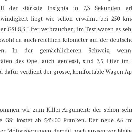
ll der stärkste Insignia in 7,3 Sekunden erl
hwindigkeit liegt wie schon erwähnt bei 250 km
der GSi 8,3 Liter verbrauchen, im Test waren es se
 obwohl da auch reichlich Kilometer auf der deutsc
en. In der gemächlicheren Schweiz, we
itäten des Opel auch geniesst, sind 7,5 Liter im 
d dafür verdient der grosse, komfortable Wagen Ap
ommen wir zum Killer-Argument: der schon sehr 
te GSi kostet ab 54’400 Franken. Der neue A6 
rer Motorisierungen derzeit noch aussen vor bleibe