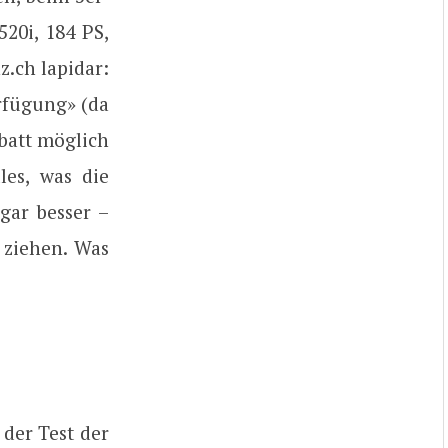
20i, 184 PS,
.ch lapidar:
rfügung» (da
batt möglich
les, was die
gar besser –
 ziehen. Was
 der Test der