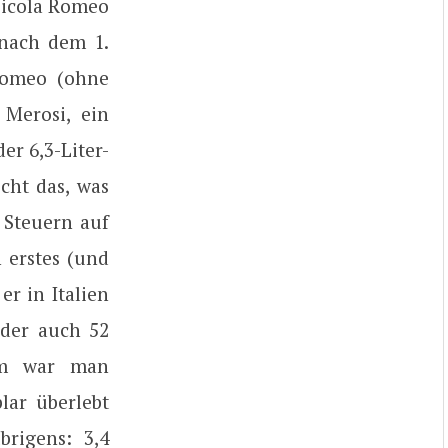
 Nicola Romeo
 nach dem 1.
Romeo (ohne
 Merosi, ein
er 6,3-Liter-
cht das, was
e Steuern auf
 erstes (und
r in Italien
oder auch 52
zem war man
lar überlebt
brigens: 3,4