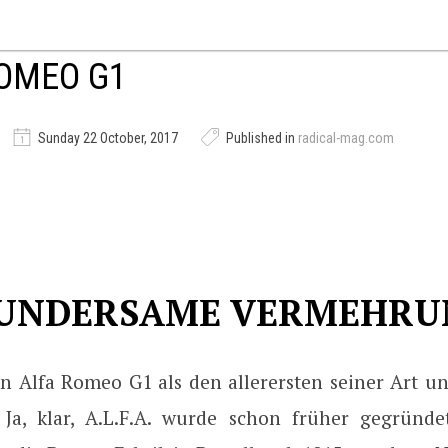
OMEO G1
Sunday 22 October, 2017
Published in
radical-mag.com
UNDERSAME VERMEHRU
n Alfa Romeo G1 als den allerersten seiner Art u
 Ja, klar, A.L.F.A. wurde schon früher gegründ