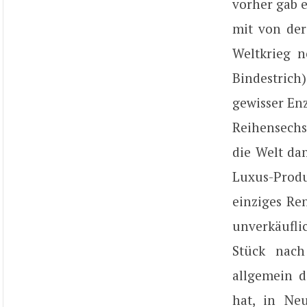
vorher gab e
mit von der
Weltkrieg 
Bindestrich
gewisser Enz
Reihensechs
die Welt dam
Luxus-Produ
einziges Re
unverkäufli
Stück nach
allgemein d
hat, in Neu