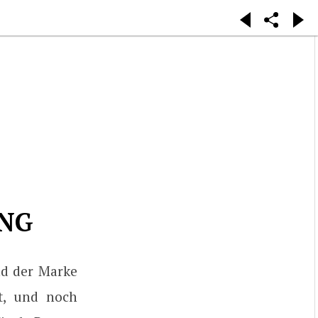
NG
nd der Marke
et, und noch