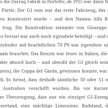
s die Darraq-Fabrik in Portello; ab 1915 war dann
 Partie. Der G1 nun war das erste Fahrzeug, das
neu konstruiert wurde – und den Namen Alfa 
) trug. Die Konstruktion stammte von Giuseppe
o Ferrari war auch noch irgendwie beteiligt – und d
zylinder mit beachtlichen 70 PS war irgendwie ni
als brauchte. Das Benzin war teuer in Italien, di
kte absurd hoch – und obwohl der G1 gleich sein
nnen), die Coppa del Garda, gewinnen konnte, war e
ch. Es heisst, dass deshalb sämtliche 50 oder 51 
 Australien verschifft wurden. Bis vor kur
er Überzeugung, dass nur ein einziges G1-Exemp
seeland, eine mächtige Limousine. Radstand, ü