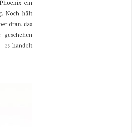
 Phoenix ein
g. Noch hält
ber dran, das
er geschehen
– es handelt