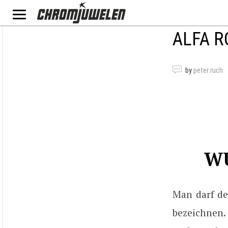
ALFA R
by
peter ruch
W
Man darf de
bezeichnen.