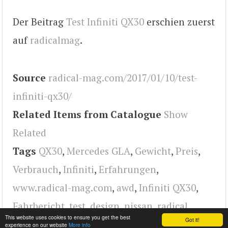
Der Beitrag
Test Infiniti QX30
erschien zuerst
auf
radicalmag
.
Source
radical-mag.com/2017/01/10/test-
infiniti-qx30/
Related Items from Catalogue
Show
Related
Tags
QX30
,
Mercedes GLA
,
Gewicht
,
Preis
,
Verbrauch
,
Infiniti
,
Erfahrungen
,
www.radical-mag.com
,
awd
,
Infiniti QX30
,
Fahrbericht
,
test
,
design
,
nissan
,
radical
This website uses cookies to ensure you get the best
Got it!
experience on our website
More info