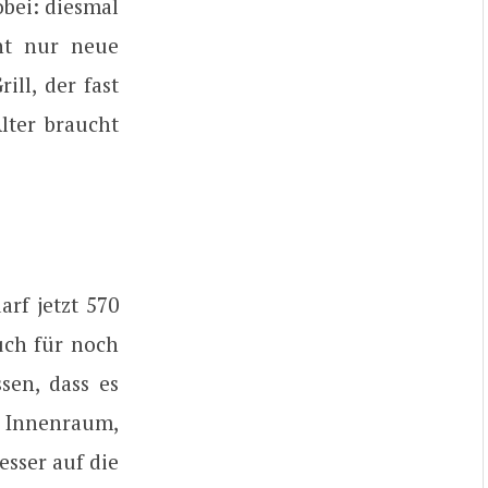
obei: diesmal
cht nur neue
ill, der fast
lter braucht
rf jetzt 570
ch für noch
sen, dass es
 Innenraum,
sser auf die