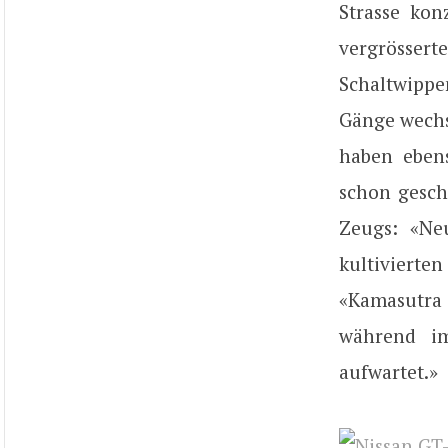
Strasse kon
vergrösser
Schaltwippe
Gänge wechs
haben ebens
schon gesch
Zeugs: «Neu
kultivierte
«Kamasutra 
während im
aufwartet.»