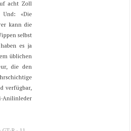
uf acht Zoll
» Und: «Die
rer kann die
ippen selbst
 haben es ja
dem üblichen
eur, die den
hrschichtige
d verfügbar,
Anilinleder