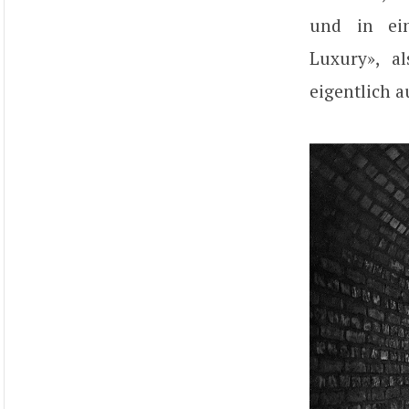
und in ein
Luxury», a
eigentlich a