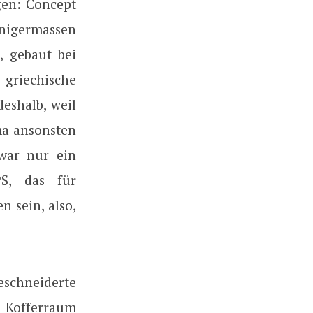
gen: Concept
igermassen
, gebaut bei
griechische
deshalb, weil
ma ansonsten
war nur ein
PS, das für
n sein, also,
eschneiderte
m Kofferraum