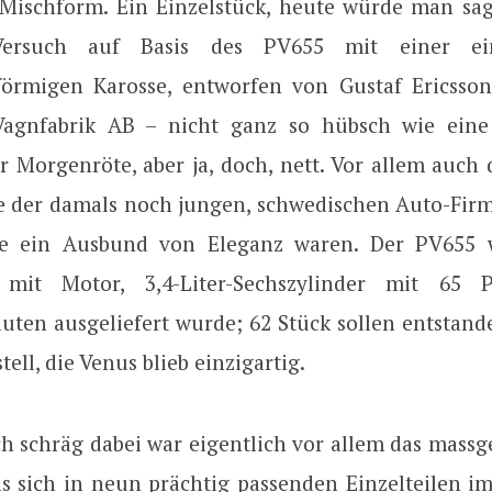
 Mischform. Ein Einzelstück, heute würde man sa
Versuch auf Basis des PV655 mit einer ein
förmigen Karosse, entworfen von Gustaf Ericsson
Vagnfabrik AB – nicht ganz so hübsch wie eine 
r Morgenröte, aber ja, doch, nett. Vor allem auch 
e der damals noch jungen, schwedischen Auto-Fir
de ein Ausbund von Eleganz waren. Der PV655 
l mit Motor, 3,4-Liter-Sechszylinder mit 65 
uten ausgeliefert wurde; 62 Stück sollen entstande
ell, die Venus blieb einzigartig.
ch schräg dabei war eigentlich vor allem das massg
das sich in neun prächtig passenden Einzelteilen i