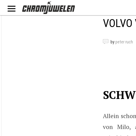
VOLVO 
by
peter ruch
SCHW
Allein scho
von Milo, 