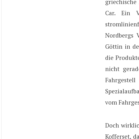
griechische
Car. Ein 
stromlinien
Nordbergs 
Göttin in de
die Produkt
nicht gera
Fahrgestel
Spezialaufba
vom Fahrgest
Doch wirkli
Kofferset, 