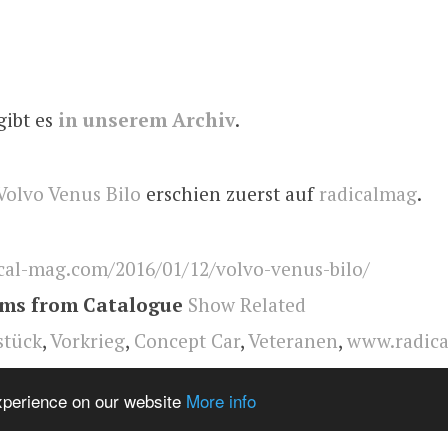
gibt es
in unserem Archiv
.
Volvo Venus Bilo
erschien zuerst auf
radicalmag
.
cal-mag.com/2016/01/12/volvo-venus-bilo/
ems from Catalogue
Show Related
stück
,
Vorkrieg
,
Concept Car
,
Veteranen
,
www.radic
 Bilo
,
Volvo
,
Oldtimer
,
radical
experience on our website
More info