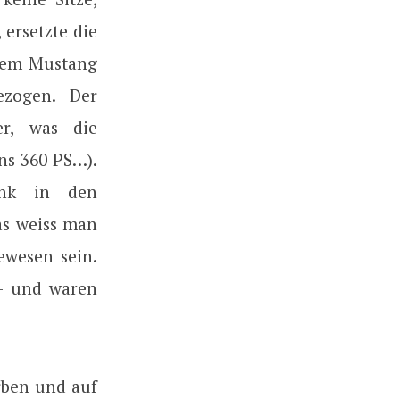
 ersetzte die
 dem Mustang
ezogen. Der
er, was die
ens 360 PS…).
Tank in den
as weiss man
ewesen sein.
 – und waren
arben und auf