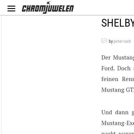
SHELB
by
peter ruch
Der Mustang
Ford. Doch
feinen Ren
Mustang GT3
Und dann g
Mustang-Exem
nackt waren