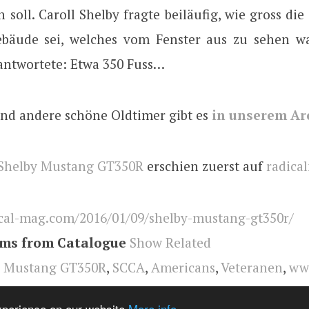
 soll. Caroll Shelby fragte beiläufig, wie gross di
bäude sei, welches vom Fenster aus zu sehen wa
 antwortete: Etwa 350 Fuss…
nd andere schöne Oldtimer gibt es
in unserem Ar
Shelby Mustang GT350R
erschien zuerst auf
radica
cal-mag.com/2016/01/09/shelby-mustang-gt350r/
ems from Catalogue
Show Related
y Mustang GT350R
,
SCCA
,
Americans
,
Veteranen
,
www
ord Mustang
,
Oldtimer
,
radical
,
Racing
,
Ford
experience on our website
More info