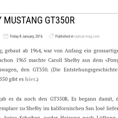
Y MUSTANG GT350R
Friday 8 January, 2016
Published in
radical-mag.com
, gebaut ab 1964, war von Anfang ein grossartige
 schon 1965 machte Caroll Shelby aus dem «Pony
nwagen, den GT350. (Die Entstehungsgeschichte
50 gibt es
hier
.)
ab es da noch den GT350R. Es begann damit, d
plare zu Shelby im kalifornischen San José liefer
, keine Scheiben, weder Heizung noch Lüftung, 