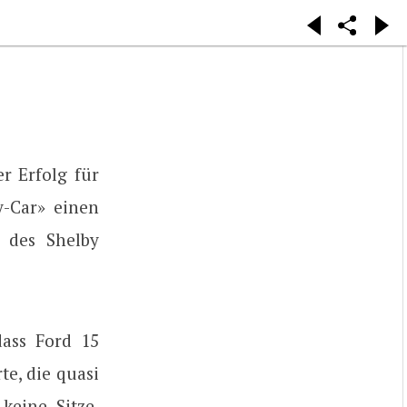
r Erfolg für
-Car» einen
 des Shelby
ass Ford 15
te, die quasi
keine Sitze,