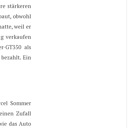
re stärkeren
baut, obwohl
tte, weil er
ng verkaufen
r-GT350 als
bezahlt. Ein
rcel Sommer
einen Zufall
wie das Auto