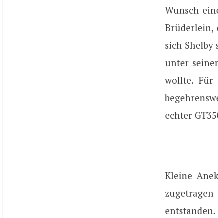
Wunsch eine
Brüderlein,
sich Shelby
unter seine
wollte. Fü
begehrenswe
echter GT35
Kleine Ane
zugetragen 
entstanden.