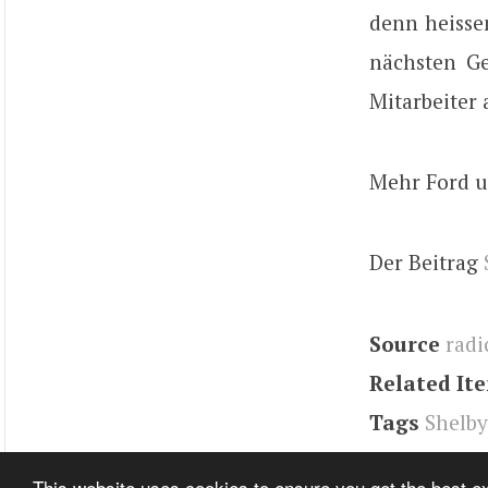
denn heissen
nächsten Ge
Mitarbeiter
Mehr Ford u
Der Beitrag
Source
radi
Related It
Tags
Shelb
mag.com
,
F
This website uses cookies to ensure you get the best 