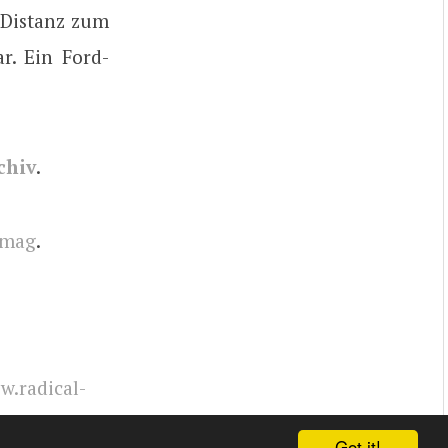
e Distanz zum
r. Ein Ford-
chiv
.
lmag
.
.radical-
Got it!