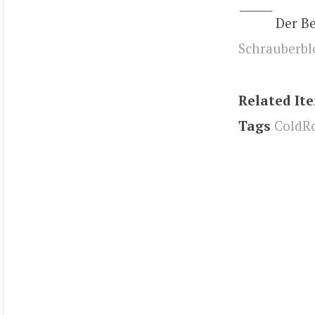
Der B
Schrauberbl
Related It
Tags
ColdR