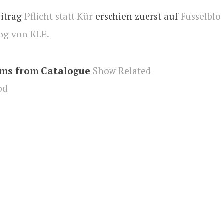
eitrag
Pflicht statt Kür
erschien zuerst auf
Fusselblo
og von KLE
.
ems from Catalogue
Show Related
od