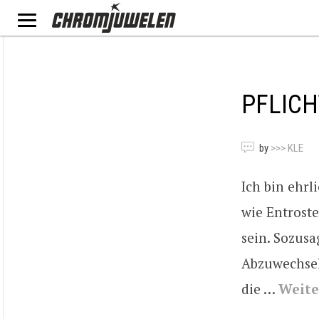
PFLICH
by
>>> KLE
Ich bin ehrl
wie Entrost
sein. Sozusa
Abzuwechsel
die …
Weite