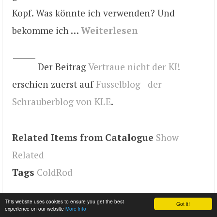
Kopf. Was könnte ich verwenden? Und
bekomme ich …
Weiterlesen
Der Beitrag
Vertraue nicht der KI!
erschien zuerst auf
Fusselblog - der
Schrauberblog von KLE
.
Related Items from Catalogue
Show
Related
Tags
ColdRod
This website uses cookies to ensure you get the best
Got it!
experience on our website
More info