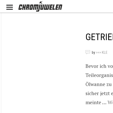
GETRI
by
>>> KLE
Bevor ich vo
Teileorganis
Ölwanne zu f
sicher jetzt
meinte …
We