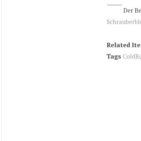
Der B
Schrauberbl
Related It
Tags
ColdR