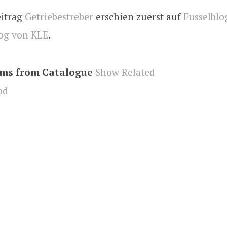
eitrag
Getriebestreber
erschien zuerst auf
Fusselblog
og von KLE
.
ems from Catalogue
Show Related
od