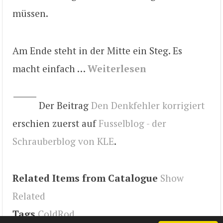
müssen.
Am Ende steht in der Mitte ein Steg. Es
macht einfach …
Weiterlesen
Der Beitrag
Den Denkfehler korrigiert
erschien zuerst auf
Fusselblog - der
Schrauberblog von KLE
.
Related Items from Catalogue
Show
Related
Tags
ColdRod