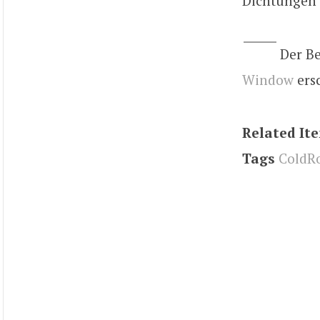
Dichtungen
Der B
Window
ers
Related It
Tags
ColdR