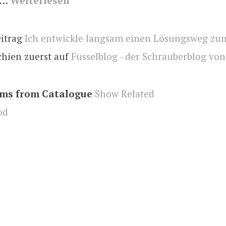
 …
Weiterlesen
eitrag
Ich entwickle langsam einen Lösungsweg zum
chien zuerst auf
Fusselblog - der Schrauberblog vo
ems from Catalogue
Show Related
od