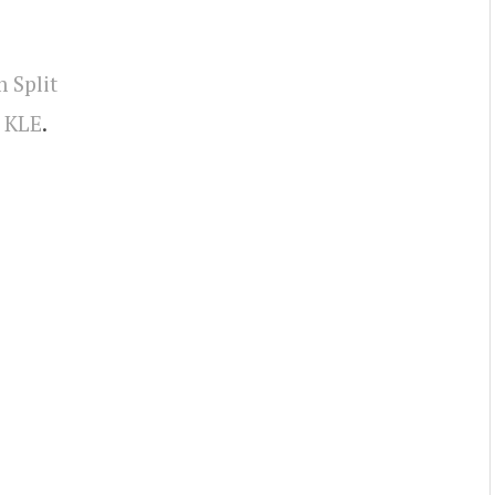
 Split
n KLE
.