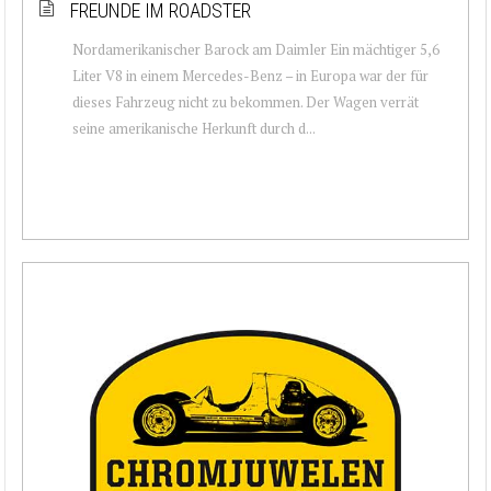
FREUNDE IM ROADSTER
Nordamerikanischer Barock am Daimler Ein mächtiger 5,6
Liter V8 in einem Mercedes-Benz – in Europa war der für
dieses Fahrzeug nicht zu bekommen. Der Wagen verrät
seine amerikanische Herkunft durch d...