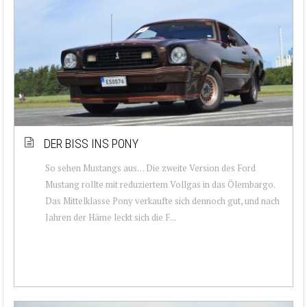
DER BISS INS PONY
So sehen Mustangs aus… Die zweite Version des Ford
Mustang rollte mit reduziertem Vollgas in das Ölembargo.
Das Mittelklasse Pony verkaufte sich dennoch gut, und nach
Jahren der Häme leckt sich die F...