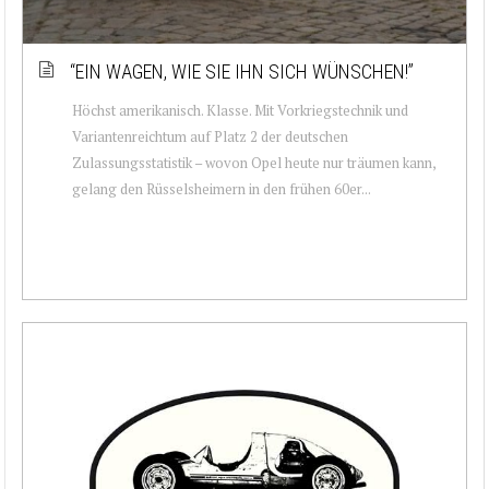
“EIN WAGEN, WIE SIE IHN SICH WÜNSCHEN!”
Höchst amerikanisch. Klasse. Mit Vorkriegstechnik und
Variantenreichtum auf Platz 2 der deutschen
Zulassungsstatistik – wovon Opel heute nur träumen kann,
gelang den Rüsselsheimern in den frühen 60er...