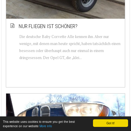
NUR FLIEGEN IST SCHÖNER?
Die deutsche Baby Corvette Alle kennen ihn. Aber nur
wenige, mit denen man heute spricht, haben tatsächlich einen
besessen oder überhaupt auch nur einmal in einem
dringesessen. Der Opel GT, die „klei...
This website uses cookies to ensure you get the best
Got it!
experience on our website
More info