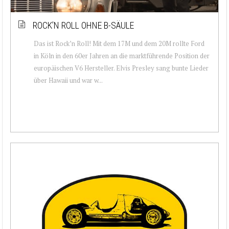
ROCK’N ROLL OHNE B-SÄULE
Das ist Rock’n Roll! Mit dem 17M und dem 20M rollte Ford
in Köln in den 60er Jahren an die marktführende Position der
europäischen V6 Hersteller. Elvis Presley sang bunte Lieder
über Hawaii und war w...