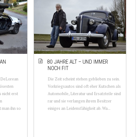
EAN
80 JAHRE ALT – UND IMMER
NOCH FIT
r DeLorean
Die Zeit scheint stehen geblieben zu sein.
iösesten
Vorkriegsautos sind oft eher Kutschen als
 nicht erst
Automobile, Literatur und Ersatzteile sind
Im
rar und sie verlangen ihrem Besitzer
t man ihn so
einiges an Leidensfähigkeit ab. Wa...