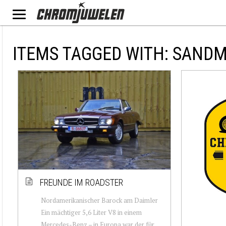
ITEMS TAGGED WITH: SAND
FREUNDE IM ROADSTER
Nordamerikanischer Barock am Daimler
Ein mächtiger 5,6 Liter V8 in einem
Mercedes-Benz – in Europa war der für