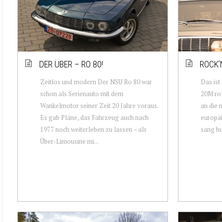
DER ÜBER – RO 80!
ROCK’
Zeitlos und modern Der NSU Ro 80 war
Das ist
schon als Serienauto mit dem
20M rol
Wankelmotor seiner Zeit 20 Jahre voraus.
an die 
Es gab Pläne, das Fahrzeug auch nach
europäi
1977 noch weiterleben zu lassen – als
sang bu
Über-Limousine mi...