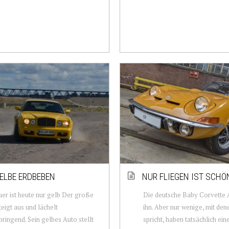
ELBE ERDBEBEN
NUR FLIEGEN IST SCHÖ
er ist heute nur gelb Der große
Die deutsche Baby Corvette 
eigt aus und lächelt
ihn. Aber nur wenige, mit de
ringend. Sein gelbes Auto stellt
spricht, haben tatsächlich ei