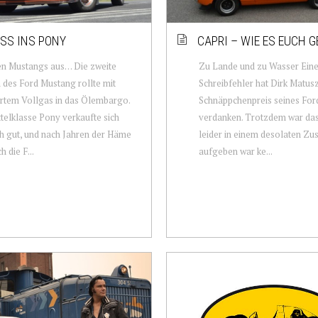
ISS INS PONY
CAPRI – WIE ES EUCH G
en Mustangs aus… Die zweite
Zu Lande und zu Wasser Ein
 des Ford Mustang rollte mit
Schreibfehler hat Dirk Matus
rtem Vollgas in das Ölembargo.
Schnäppchenpreis seines For
telklasse Pony verkaufte sich
verdanken. Trotzdem war da
 gut, und nach Jahren der Häme
leider in einem desolaten Zu
h die F...
aufgeben war ke...