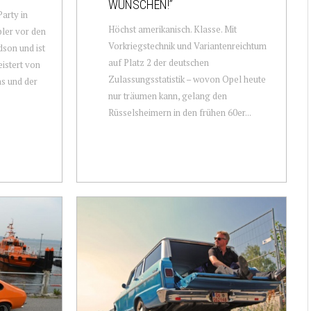
WÜNSCHEN!”
arty in
Höchst amerikanisch. Klasse. Mit
ler vor den
Vorkriegstechnik und Variantenreichtum
son und ist
auf Platz 2 der deutschen
eistert von
Zulassungsstatistik – wovon Opel heute
s und der
nur träumen kann, gelang den
Rüsselsheimern in den frühen 60er...