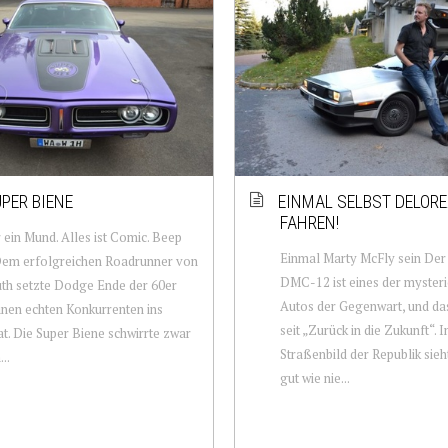
UPER BIENE
EINMAL SELBST DELOR
FAHREN!
 ein Mund. Alles ist Comic. Beep
Einmal Marty McFly sein De
Dem erfolgreichen Roadrunner von
DMC-12 ist eines der myster
th setzte Dodge Ende der 60er
Autos der Gegenwart, und das
inen echten Konkurrenten ins
seit „Zurück in die Zukunft“. 
t. Die Super Biene schwirrte zwar
Straßenbild der Republik sieh
..
gut wie nie...