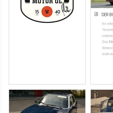
DER B
So seh
Version
reduzie
Das Mit
dennoch
leckt sic