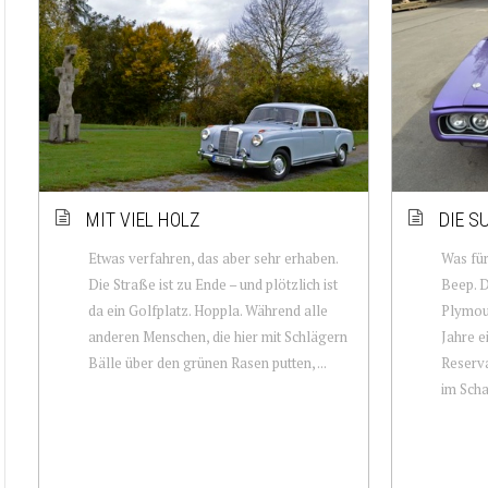
MIT VIEL HOLZ
DIE S
Etwas verfahren, das aber sehr erhaben.
Was für
Die Straße ist zu Ende – und plötzlich ist
Beep. 
da ein Golfplatz. Hoppla. Während alle
Plymou
anderen Menschen, die hier mit Schlägern
Jahre e
Bälle über den grünen Rasen putten, ...
Reserva
im Scha.