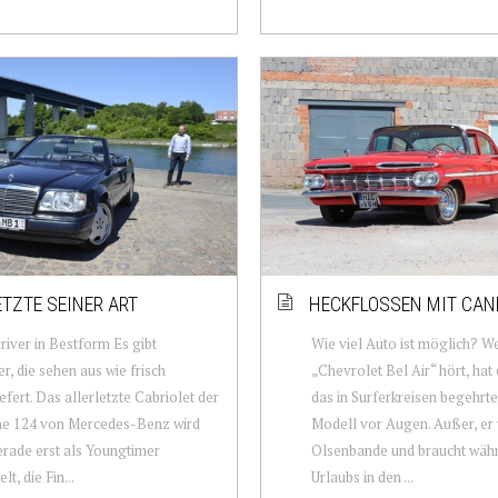
ETZTE SEINER ART
HECKFLOSSEN MIT CAN
river in Bestform Es gibt
Wie viel Auto ist möglich? W
er, die sehen aus wie frisch
„Chevrolet Bel Air“ hört, hat 
efert. Das allerletzte Cabriolet der
das in Surferkreisen begehrt
he 124 von Mercedes-Benz wird
Modell vor Augen. Außer, er 
rade erst als Youngtimer
Olsenbande und braucht wäh
t, die Fin...
Urlaubs in den ...