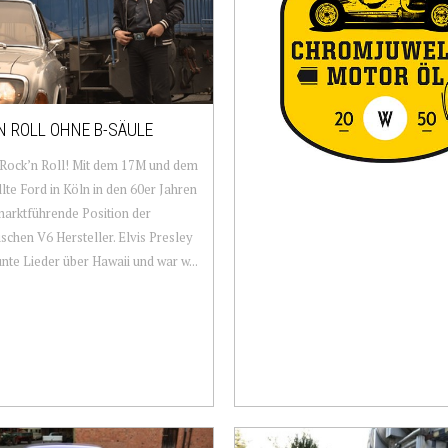
N ROLL OHNE B-SÄULE
 Rock’n Roll! Mit dem 17M und dem
lte Ford in Köln in den 60er Jahren
marktführende Position der
schen V6 Hersteller. Elvis Presley
nte Lieder über Hawaii und war w...