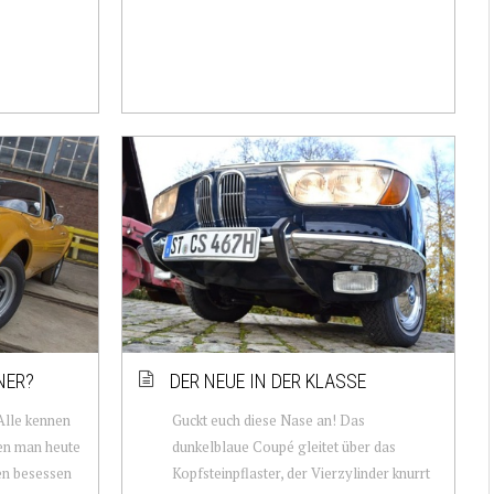
NER?
DER NEUE IN DER KLASSE
Alle kennen
Guckt euch diese Nase an! Das
nen man heute
dunkelblaue Coupé gleitet über das
nen besessen
Kopfsteinpflaster, der Vierzylinder knurrt