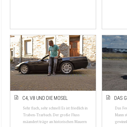
C4, V8 UND DIE MOSEL
DAS G
Sehr flach, sehr schnell Es ist friedlich in
Das Feu
Traben-Trarbach. Der große Fluss
Mann st
mäandert träge an historischen Mauern
gewinnb