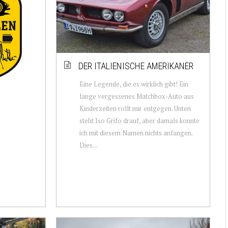
DER ITALIENISCHE AMERIKANER
Eine Legende, die es wirklich gibt! Ein
lange vergessenes Matchbox-Auto aus
Kinderzeiten rollt mir entgegen. Unten
steht Iso Grifo drauf, aber damals konnte
ich mit diesem Namen nichts anfangen.
Dies...