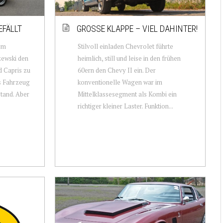
EFÄLLT
GROSSE KLAPPE – VIEL DAHINTER!
em
Stilvoll einladen Chevrolet führte
zewski den
heimlich, still und leise in den frühen
d Capris zu
60ern den Chevy II ein. Der
s Fahrzeug
konventionelle Wagen war im
stand. Aber
Mittelklassesegment als Kombi ein
richtiger kleiner Laster. Funktion...