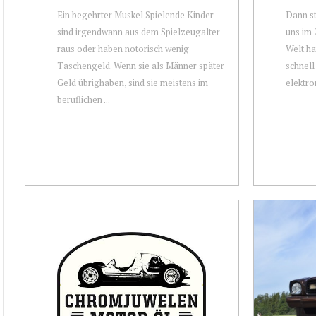
Ein begehrter Muskel Spielende Kinder
Dann st
sind irgendwann aus dem Spielzeugalter
uns im 
raus oder haben notorisch wenig
Welt ha
Taschengeld. Wenn sie als Männer später
schnell
Geld übrighaben, sind sie meistens im
elektro
beruflichen ...