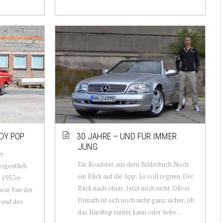
DY POP
30 JAHRE – UND FÜR IMMER
JUNG
er
Ein Roadster aus dem Bilderbuch Noch
eigentlich
ein Blick auf die App: Es soll regnen. Der
e 1957er
Blick nach oben: Jetzt noch nicht. Oliver
war Fan der
Donath ist sich noch nicht ganz sicher, ob
rend des
das Hardtop runter kann oder liebe...