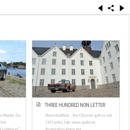
THREE HUNDRED NON LETTER
on Martin. Da
Herrschaftlich… Bei Chrysler gab es seit
rten
1955 jedes Jahr einen anderen
„Goldfinger“
Buchstaben hinter der