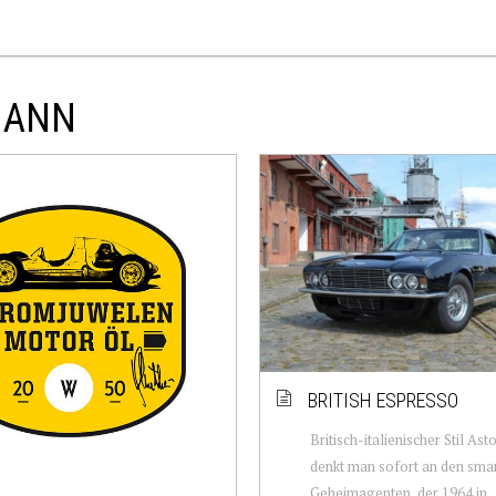
MANN
BRITISH ESPRESSO
Britisch-italienischer Stil Ast
denkt man sofort an den sma
Geheimagenten, der 1964 in 