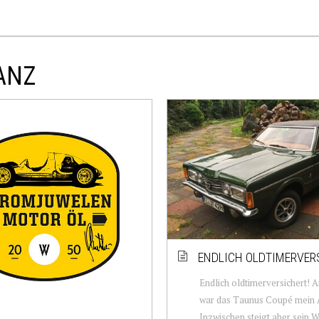
ANZ
ENDLICH OLDTIMERVER
Endlich oldtimerversichert!
war das Taunus Coupé mein A
Inzwischen steigt aber sein W