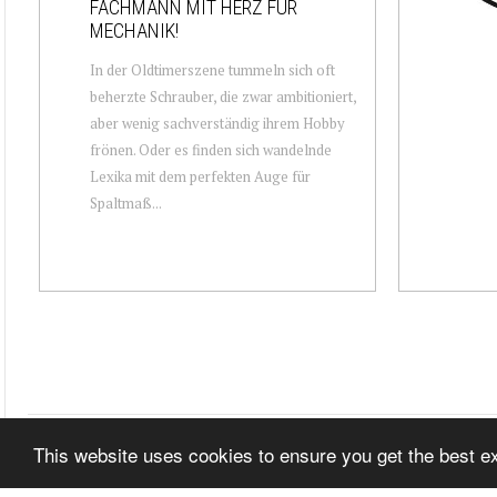
FACHMANN MIT HERZ FÜR
MECHANIK!
In der Oldtimerszene tummeln sich oft
beherzte Schrauber, die zwar ambitioniert,
aber wenig sachverständig ihrem Hobby
frönen. Oder es finden sich wandelnde
Lexika mit dem perfekten Auge für
Spaltmaß...
This website uses cookies to ensure you get the best 