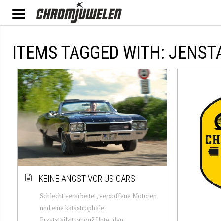
ITEMS TAGGED WITH: JENST
KEINE ANGST VOR US CARS!
Schlecht verarbeitet, versoffene Motoren
und eine katastrophale
Ersatzteilsituation? Unter den