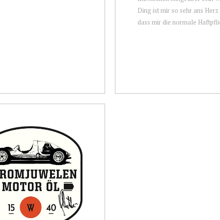
Ding ist mir so sehr ans Her
dass mir die normale Haftpflic