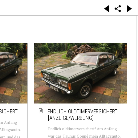
SICHERT!
ENDLICH OLDTIMERVERSICHERT!
[ANZEIGE/WERBUNG]
 Am Anfang
Endlich oldtimerversichert! Am Anfang
lltagsauto.
war das Taunus Coupé mein Alltagsauto.
ert, und das