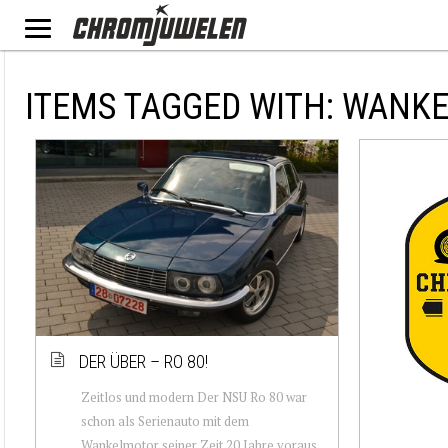
ITEMS TAGGED WITH: WANK
DER ÜBER – RO 80!
Zeitlos und modern Der NSU Ro 80 war
schon als Serienauto mit dem
Wankelmotor seiner Zeit 20 Jahre voraus.