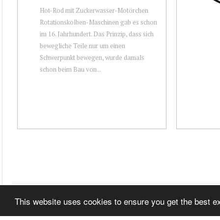
Hot-Rod mit Zuckerwasser-Motörchen
Rotationskolben-Maschinen gab es schon
im 16. Jahrhundert. Das Prinzip, dass sich
bewegliche Teile nur um einen
Schwerpunkt bewegen, wurde damals
schon beim Bau von...
This website uses cookies to ensure you get the best 