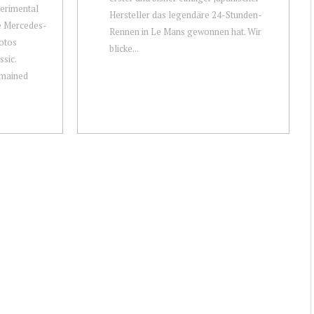
erimental
Hersteller das legendäre 24-Stunden-
he Mercedes-
Rennen in Le Mans gewonnen hat. Wir
otos
blicke...
sic.
emained