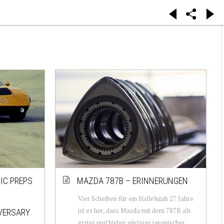
IC PREPS
MAZDA 787B – ERINNERUNGEN
Vier Scheiben für ein Hallelujah 27 Jahre
ist es her, dass Mazda mit dem 787B als
VERSARY
erster und bisher einziger japanischer