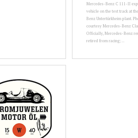
Mercedes-Benz C 111-II exp
vehicle on the test track at t
Benz Untertürkheim plant. Ph
courtesy Mercedes-Benz Clas
Officially, Mercedes-Benz r
retired from racing; ...