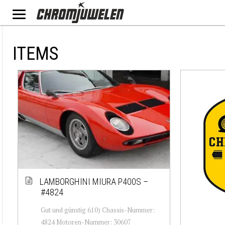
ITEMS
LAMBORGHINI MIURA P400S –
#4824
Gut und günstig 610) Chassis-Nummer:
4824 Motoren-Nummer: 30607