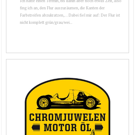
Ich hatte einen Termin, bis dahin aber noch etwas Zeit, also
fing ich an, den Flur auszuräumen, die Kanten der
Farbstreifen abzukratzen,… Dabei fiel mir auf: Der Flur ist
nicht komplett grün/grau/wei...