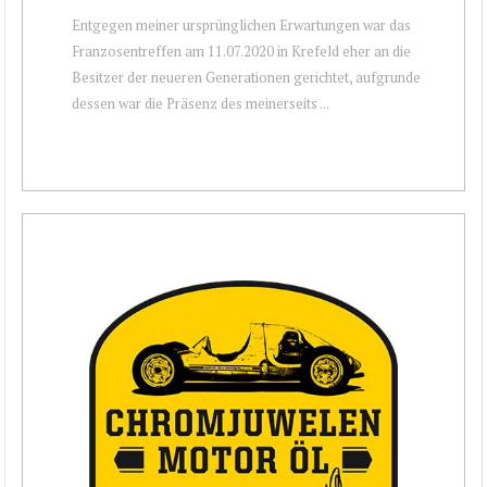
Entgegen meiner ursprünglichen Erwartungen war das
Franzosentreffen am 11.07.2020 in Krefeld eher an die
Besitzer der neueren Generationen gerichtet, aufgrunde
dessen war die Präsenz des meinerseits ...