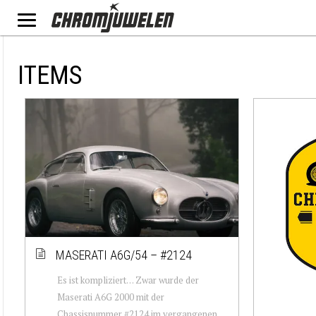
ITEMS
MASERATI A6G/54 – #2124
Es ist kompliziert… Zwar wurde der
Maserati A6G 2000 mit der
Chassisnummer #2124 im vergangenen