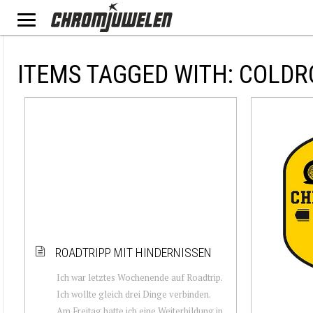
ITEMS TAGGED WITH: COLDR
ROADTRIPP MIT HINDERNISSEN
Ich war letztes Wochenende auf Roadtrip.
Ich wollte gleich drei Dinge verbinden.
Am Freitag hatte ich eine Weiterbildung in