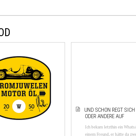
OD
UND SCHON REGT SICH 
ODER ANDERE AUF
Ich bekam letzthin ein What
einem Freund, er hätte da z