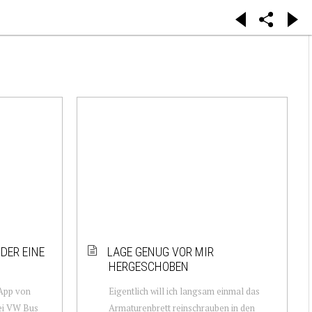
DER EINE
LAGE GENUG VOR MIR
HERGESCHOBEN
sApp von
Eigentlich will ich langsam einmal das
wei VW Bus
Armaturenbrett reinschrauben in den