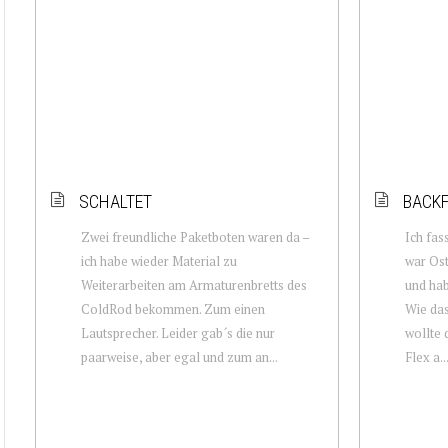
SCHALTET
BACK
Zwei freundliche Paketboten waren da –
Ich fas
ich habe wieder Material zu
war Ost
Weiterarbeiten am Armaturenbretts des
und hab
ColdRod bekommen. Zum einen
Wie das
Lautsprecher. Leider gab´s die nur
wollte 
paarweise, aber egal und zum an...
Flex a..