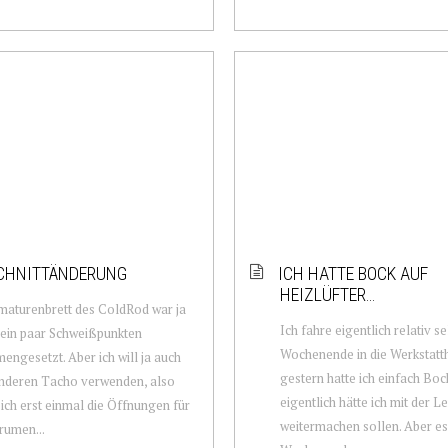
CHNITTÄNDERUNG
ICH HATTE BOCK AUF
HEIZLÜFTER…
aturenbrett des ColdRod war ja
Ich fahre eigentlich relativ s
 ein paar Schweißpunkten
Wochenende in die Werkstatth
ngesetzt. Aber ich will ja auch
gestern hatte ich einfach Boc
anderen Tacho verwenden, also
eigentlich hätte ich mit der L
ich erst einmal die Öffnungen für
weitermachen sollen. Aber es
trumen...