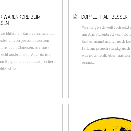
R WARENKORB BEIM
DOPPELT HÄLT BESSER
ESEN
Wie lange schweiße ich jetzt
nte Millionen Euro verschwenden
am Armaturenbrett vom Col
stellen von personalisiertem
Und es nimmt immer noch kei
rams beim Chinesen. Ich muss
fällt mir ja auch ständig noch
 echt ausbremsen. Aber da ich
was noch fehlt. Aber machen 
zum Bespannen des Lautsprechers
einma...
ldRod be...