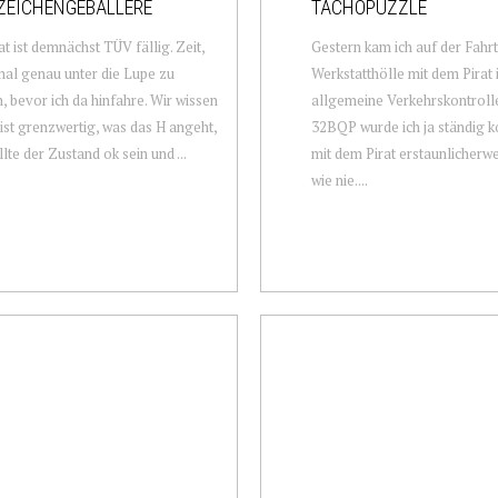
ZEICHENGEBALLERE
TACHOPUZZLE
at ist demnächst TÜV fällig. Zeit,
Gestern kam ich auf der Fahrt
mal genau unter die Lupe zu
Werkstatthölle mit dem Pirat 
 bevor ich da hinfahre. Wir wissen
allgemeine Verkehrskontroll
r ist grenzwertig, was das H angeht,
32BQP wurde ich ja ständig ko
lte der Zustand ok sein und ...
mit dem Pirat erstaunlicherwe
wie nie....