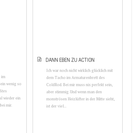
DANN EBEN ZU ACTION
Ich war noch nicht wirklich glücklich mit
r im
dem Tacho im Armaturenbrett des
ein wenig so
ColdRod. Bei mir muss nix perfekt sein,
ßtes
aber stimmig. Und wenn man den
al wieder ein
monströsen Heizlüfter in der Mitte sieht,
ei mir.
ist der viel...