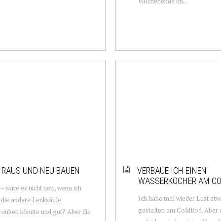
Wochenende un...
 RAUS UND NEU BAUEN
VERBAUE ICH EINEN
WASSERKOCHER AM CO
 – wäre es nicht nett, wenn ich
Ich habe mal wieder Lust etw
 die andere Lenksäule
gestalten am ColdRod. Aber 
rauben könnte und gut? Aber die