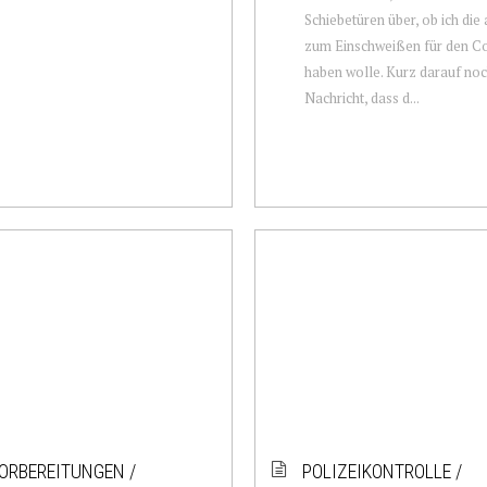
Schiebetüren über, ob ich die 
zum Einschweißen für den C
haben wolle. Kurz darauf noc
Nachricht, dass d...
ORBEREITUNGEN /
POLIZEIKONTROLLE /