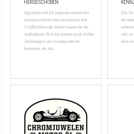
HERGESCHOBEN
KENN
Eigentlich will ich langsam einmal das
Der Pir
Armaturenbrett reinschrauben in den
ihn ein
ColdRod bzw. die Halter bauen für die
nehmen,
Aufnahmen. Weil das könnte noch leichte
alle, e
Änderungen am Armaturenbrett
also sol
bedeuten, die ich...