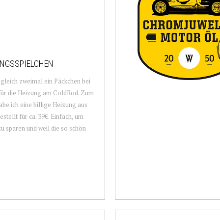
NGSSPIELCHEN
gleich zweimal ein Päckchen bei
für die Heizung am ColdRod. Zum
abe ich eine billige Heizung aus
estellt für ca. 39€. Einfach, um
zu sparen und weil die so schön