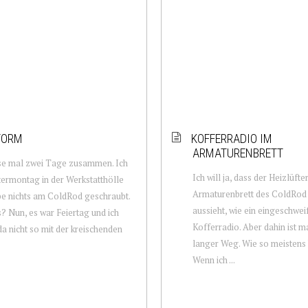
FORM
KOFFERRADIO IM
ARMATURENBRETT
se mal zwei Tage zusammen. Ich
Ich will ja, dass der Heizlüfte
ermontag in der Werkstatthölle
Armaturenbrett des ColdRod 
e nichts am ColdRod geschraubt.
aussieht, wie ein eingeschwei
? Nun, es war Feiertag und ich
Kofferradio. Aber dahin ist m
da nicht so mit der kreischenden
langer Weg. Wie so meistens b
.
Wenn ich ...