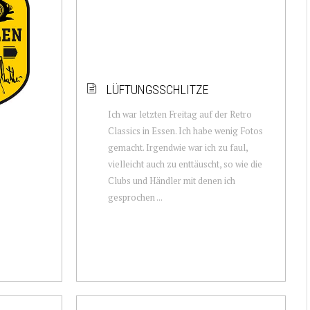
LÜFTUNGSSCHLITZE
Ich war letzten Freitag auf der Retro
Classics in Essen. Ich habe wenig Fotos
gemacht. Irgendwie war ich zu faul,
vielleicht auch zu enttäuscht, so wie die
Clubs und Händler mit denen ich
gesprochen ...