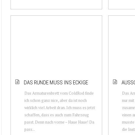
DAS RUNDE MUSS INS ECKIGE
AUSS
Das Armaturenbrett vom ColdRod finde
Das Arm
ich schon ganz nice, aber da ist noch
nur mit
wirklich viel Arbeit dran. Ich muss es jetzt
zusamme
schaffen, dass es auch zum Fahrzeug
einen 
passt. Denn nach vorne – Haue Haue! Da
musste 
pass...
die Ins