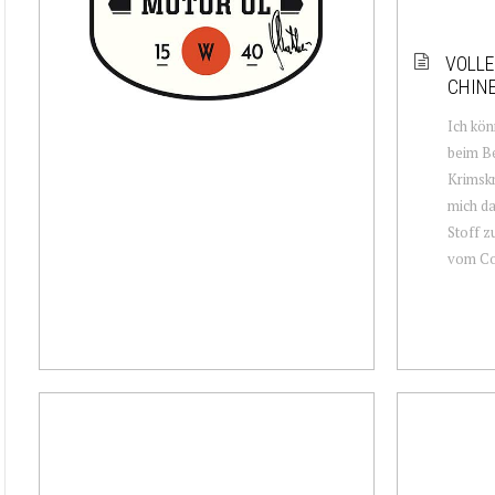
VOLLE
CHIN
Ich kön
beim Be
Krimsk
mich da
Stoff 
vom Co