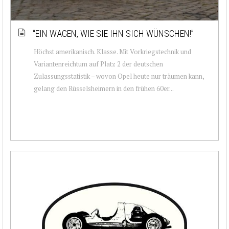
“EIN WAGEN, WIE SIE IHN SICH WÜNSCHEN!”
Höchst amerikanisch. Klasse. Mit Vorkriegstechnik und
Variantenreichtum auf Platz 2 der deutschen
Zulassungsstatistik – wovon Opel heute nur träumen kann,
gelang den Rüsselsheimern in den frühen 60er...