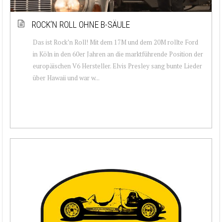
ROCK’N ROLL OHNE B-SÄULE
Das ist Rock’n Roll! Mit dem 17M und dem 20M rollte Ford
in Köln in den 60er Jahren an die marktführende Position der
europäischen V6 Hersteller. Elvis Presley sang bunte Lieder
über Hawaii und war w...