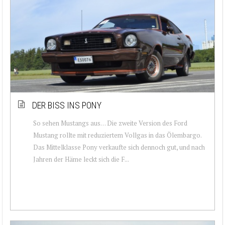
DER BISS INS PONY
So sehen Mustangs aus… Die zweite Version des Ford
Mustang rollte mit reduziertem Vollgas in das Ölembargo.
Das Mittelklasse Pony verkaufte sich dennoch gut, und nach
Jahren der Häme leckt sich die F...