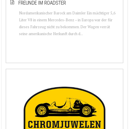
FREUNDE IM ROADSTER
Nordamerikanischer Barock am Daimler Ein mächtiger 5,6
Liter V8 in einem Mercedes-Benz – in Europa war der für
dieses Fahrzeug nicht zu bekommen. Der Wagen verrät
seine amerikanische Herkunft durch d...