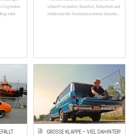
hen Legenden
schnell verändert. Komfort, Sicherheit und
ltag oder
elektronische Assistenzsysteme täusche...
EFÄLLT
GROSSE KLAPPE – VIEL DAHINTER!