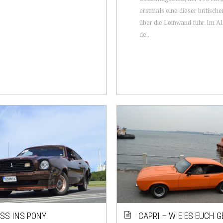
erstmals eine dieser britisc
über die Leinwand fuhr. Im Al
de...
ISS INS PONY
CAPRI – WIE ES EUCH G