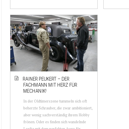
RAINER PEUKERT – DER
FACHMANN MIT HERZ FÜR
MECHANIK!
In der Oldtimerszene tummeln sich oft
beherzte Schrauber, die zwar ambitioniert,
aber wenig sachverständig ihrem Hobby
frönen. Oder es finden sich wandelnde
Lexika mit dem perfekten Auge für