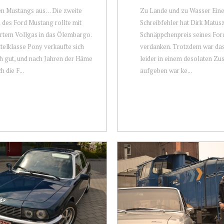
en Mustangs aus… Die zweite
Zu Lande und zu Wasser Ein
 des Ford Mustang rollte mit
Schreibfehler hat Dirk Matus
rtem Vollgas in das Ölembargo.
Schnäppchenpreis seines For
telklasse Pony verkaufte sich
verdanken. Trotzdem war da
 gut, und nach Jahren der Häme
leider in einem desolaten Zu
h die F...
aufgeben war ke...