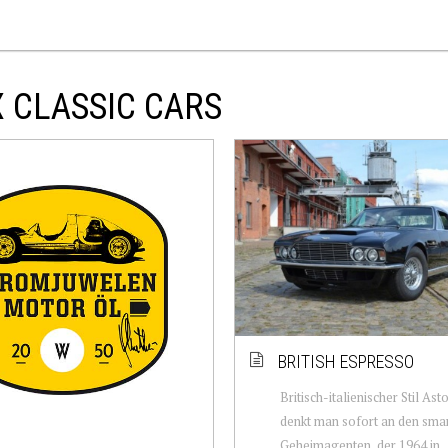
X CLASSIC CARS
BRITISH ESPRESSO
Britisch-italienischer Stil Ast
denkt man sofort an den sma
Geheimagenten, der 1964 in 