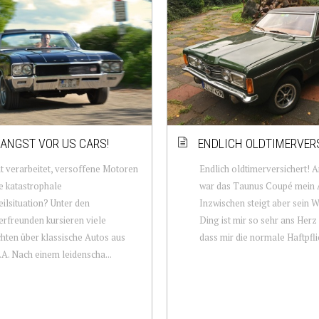
 ANGST VOR US CARS!
ENDLICH OLDTIMERVER
t verarbeitet, versoffene Motoren
Endlich oldtimerversichert!
e katastrophale
war das Taunus Coupé mein A
eilsituation? Unter den
Inzwischen steigt aber sein W
erfreunden kursieren viele
Ding ist mir so sehr ans Her
hten über klassische Autos aus
dass mir die normale Haftpflic
.A. Nach einem leidenscha...