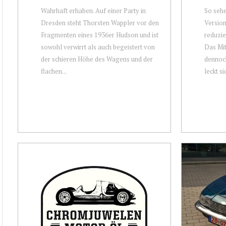
Wahrhaft erhaben. Auf einer Party in
So seh
Dresden steht Thorsten Wappler vor den
Version
Fragmenten eines 1936er Hudson und ist
reduzie
sowohl verwirrt als auch begeistert von
Das Mit
der schieren Höhe des Wagens und der
dennoch
flachen...
leckt sic