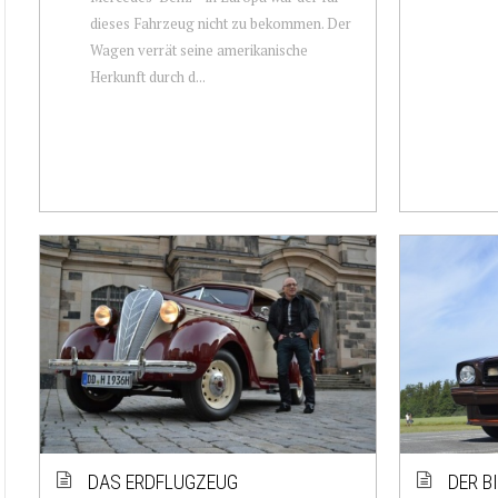
dieses Fahrzeug nicht zu bekommen. Der
Wagen verrät seine amerikanische
Herkunft durch d...
DAS ERDFLUGZEUG
DER B