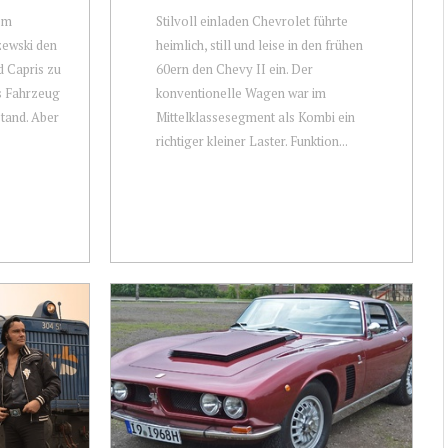
em
Stilvoll einladen Chevrolet führte
zewski den
heimlich, still und leise in den frühen
d Capris zu
60ern den Chevy II ein. Der
s Fahrzeug
konventionelle Wagen war im
stand. Aber
Mittelklassesegment als Kombi ein
richtiger kleiner Laster. Funktion...