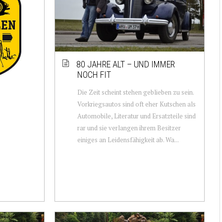
80 JAHRE ALT – UND IMMER
NOCH FIT
Die Zeit scheint stehen geblieben zu sein.
Vorkriegsautos sind oft eher Kutschen als
Automobile, Literatur und Ersatzteile sind
rar und sie verlangen ihrem Besitzer
einiges an Leidensfähigkeit ab. Wa...