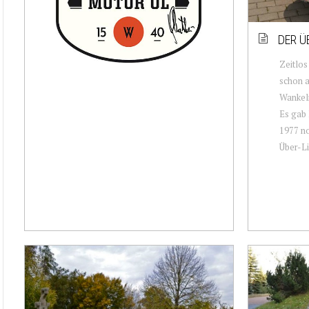
DER Ü
Zeitlo
schon a
Wankelm
Es gab 
1977 no
Über-Li