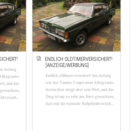
SICHERT!
ENDLICH OLDTIMERVERSICHERT!
[ANZEIGE/WERBUNG]
 Am Anfang
Endlich oldtimerversichert! Am Anfang
lltagsauto.
war das Taunus Coupé mein Alltagsauto.
ert, und das
Inzwischen steigt aber sein Wert, und das
z gewachsen,
Ding ist mir so sehr ans Herz gewachsen,
htversich...
dass mir die normale Haftpflichtversich...