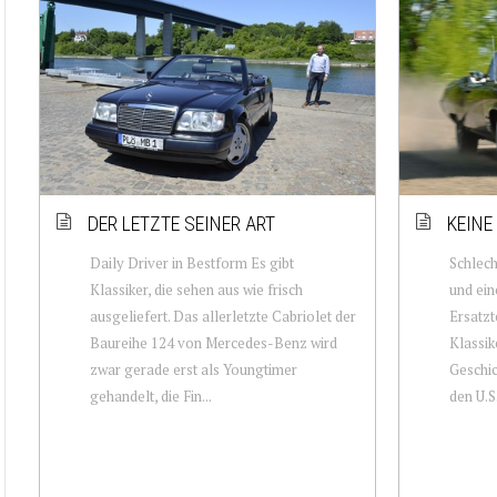
DER LETZTE SEINER ART
KEINE
Daily Driver in Bestform Es gibt
Schlech
Klassiker, die sehen aus wie frisch
und ein
ausgeliefert. Das allerletzte Cabriolet der
Ersatzt
Baureihe 124 von Mercedes-Benz wird
Klassik
zwar gerade erst als Youngtimer
Geschic
gehandelt, die Fin...
den U.S