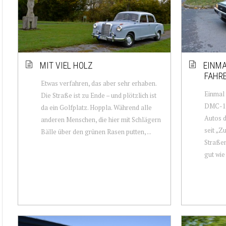
MIT VIEL HOLZ
EINMA
FAHRE
Etwas verfahren, das aber sehr erhaben.
Einmal
Die Straße ist zu Ende – und plötzlich ist
DMC-12 
da ein Golfplatz. Hoppla. Während alle
Autos d
anderen Menschen, die hier mit Schlägern
seit „Z
Bälle über den grünen Rasen putten, ...
Straßen
gut wie 