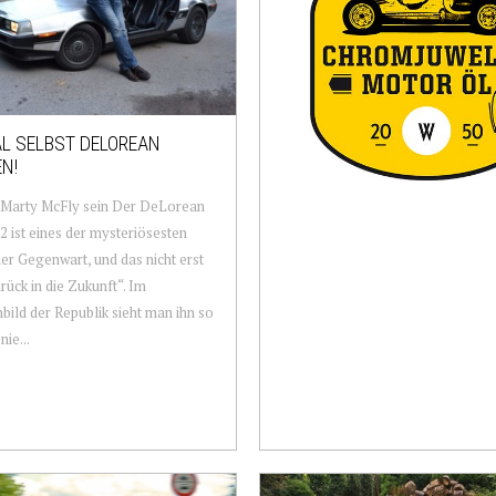
L SELBST DELOREAN
N!
 Marty McFly sein Der DeLorean
ist eines der mysteriösesten
er Gegenwart, und das nicht erst
urück in die Zukunft“. Im
bild der Republik sieht man ihn so
nie...