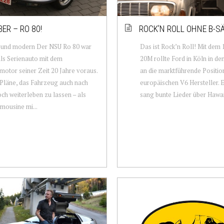
BER – RO 80!
ROCK’N ROLL OHNE B-S
s und modern Der NSU Ro 80 war
Das ist Rock’n Roll! Mit de
ls Serienauto mit dem
20M rollte Ford in Köln in de
otor seiner Zeit 20 Jahre voraus.
an die marktführende Positio
Pläne, das Fahrzeug auch nach
europäischen V6 Hersteller. E
ch weiterleben zu lassen – als
sang bunte Lieder über Hawaii
mousine mi...