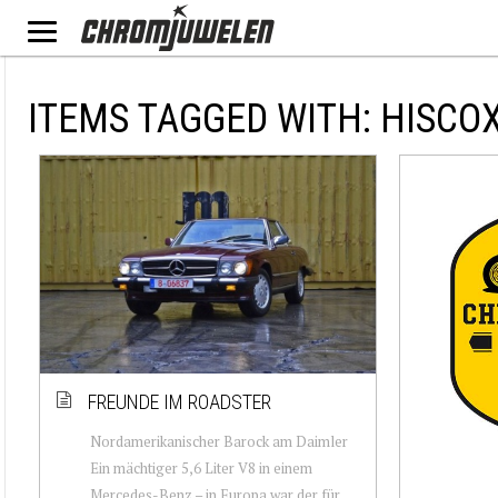
ITEMS TAGGED WITH: HISCO
FREUNDE IM ROADSTER
Nordamerikanischer Barock am Daimler
Ein mächtiger 5,6 Liter V8 in einem
Mercedes-Benz – in Europa war der für