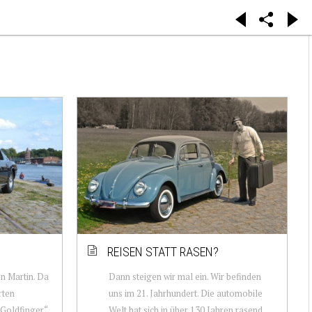
REISEN STATT RASEN?
on Martin. Da
Dann steigen wir mal ein. Wir befinden
rten
uns im 21. Jahrhundert. Die automobile
„Goldfinger“
Welt hat sich in über 130 Jahren rasend