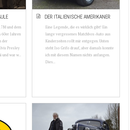
ÄULE
DER ITALIENISCHE AMERIKANER
m 17M und dem
Eine Legende, die es wirklich gibt! Ein
n 60er Jahren
lange vergessenes Matchbox-Auto aus
n der
Kinderzeiten rollt mir entgegen. Unten
lvis Presley
steht Iso Grifo drauf, aber damals konnte
 und war w...
ich mit diesem Namen nichts anfangen.
Dies...