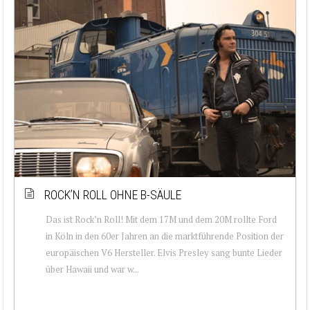
ROCK’N ROLL OHNE B-SÄULE
Das ist Rock’n Roll! Mit dem 17M und dem 20M rollte Ford
in Köln in den 60er Jahren an die marktführende Position der
europäischen V6 Hersteller. Elvis Presley sang bunte Lieder
über Hawaii und war w...