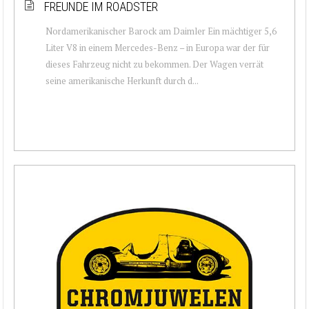
FREUNDE IM ROADSTER
Nordamerikanischer Barock am Daimler Ein mächtiger 5,6
Liter V8 in einem Mercedes-Benz – in Europa war der für
dieses Fahrzeug nicht zu bekommen. Der Wagen verrät
seine amerikanische Herkunft durch d...