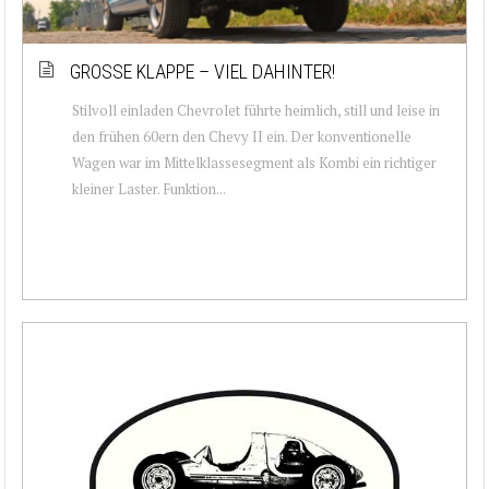
GROSSE KLAPPE – VIEL DAHINTER!
Stilvoll einladen Chevrolet führte heimlich, still und leise in
den frühen 60ern den Chevy II ein. Der konventionelle
Wagen war im Mittelklassesegment als Kombi ein richtiger
kleiner Laster. Funktion...