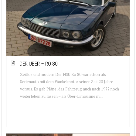
DER ÜBER – RO 80!
Zeitlos und modern Der NSU Ro 80 war schon als
Serienauto mit dem Wankelmotor seiner Zeit 20 Jahre
voraus. Es gab Pläne, das Fahrzeug auch nach 1977 noch
weiterleben zu lassen – als Über-Limousine mi...