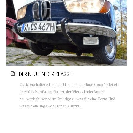
DER NEUE IN DER KLASSE
Guckt euch diese Nase an! Das dunkelblaue Coupé gleitet
über das Kopfsteinpflaster, der Vierzylinder knurrt
bajuwarisch-sonor im Standgas – was für eine Form. Und
was für ein ungewöhnlicher Auftritt:...