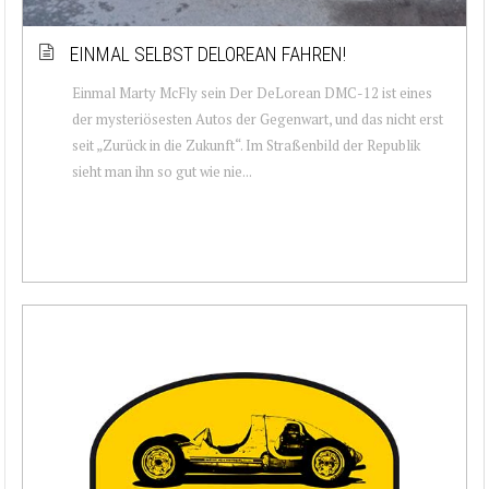
EINMAL SELBST DELOREAN FAHREN!
Einmal Marty McFly sein Der DeLorean DMC-12 ist eines
der mysteriösesten Autos der Gegenwart, und das nicht erst
seit „Zurück in die Zukunft“. Im Straßenbild der Republik
sieht man ihn so gut wie nie...