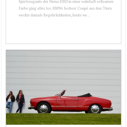
Spielzeugauto der Firma SIKU in einer wahrhaft seltsamen
Farbe ging alles los. BMWs Sechser Coupé aus den 70ern
weckte damals Begehrlichkeiten, heute we...