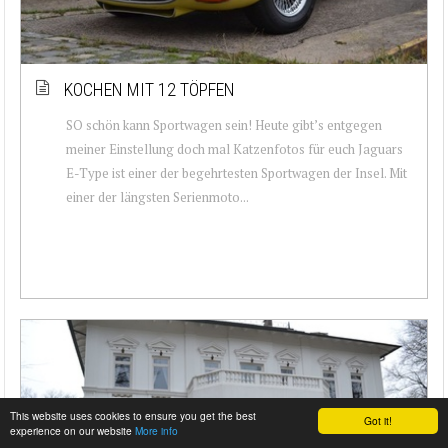
KOCHEN MIT 12 TÖPFEN
SO schön kann Sportwagen sein! Heute gibt’s entgegen
meiner Einstellung doch mal Katzenfotos für euch Jaguars
E-Type ist einer der begehrtesten Sportwagen der Insel. Mit
einer der längsten Serienmoto...
This website uses cookies to ensure you get the best
Got it!
experience on our website
More info