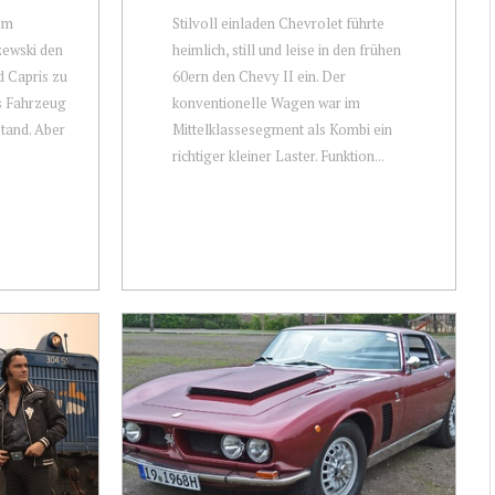
em
Stilvoll einladen Chevrolet führte
zewski den
heimlich, still und leise in den frühen
d Capris zu
60ern den Chevy II ein. Der
s Fahrzeug
konventionelle Wagen war im
stand. Aber
Mittelklassesegment als Kombi ein
richtiger kleiner Laster. Funktion...