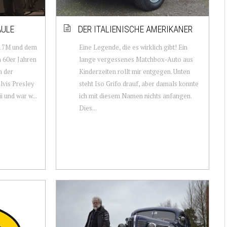
ÄULE
DER ITALIENISCHE AMERIKANER
m 17M und dem
Eine Legende, die es wirklich gibt! Ein
n 60er Jahren
lange vergessenes Matchbox-Auto aus
n der
Kinderzeiten rollt mir entgegen. Unten
lvis Presley
steht Iso Grifo drauf, aber damals konnte
 und war w...
ich mit diesem Namen nichts anfangen.
Dies...