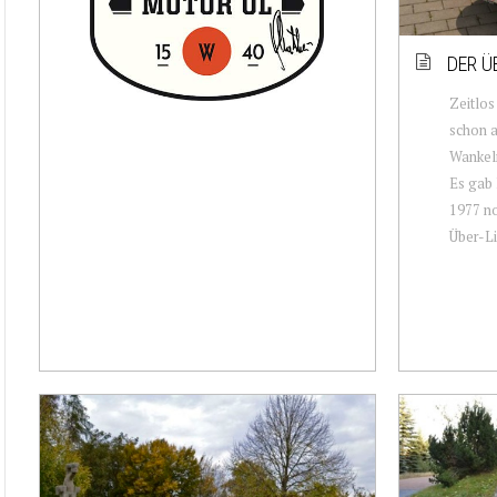
DER Ü
Zeitlo
schon a
Wankelm
Es gab 
1977 no
Über-Li