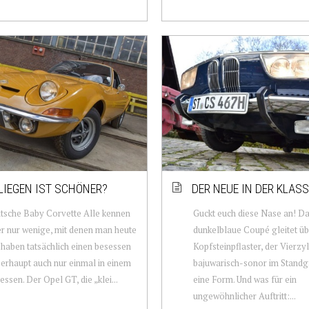
LIEGEN IST SCHÖNER?
DER NEUE IN DER KLASS
tsche Baby Corvette Alle kennen
Guckt euch diese Nase an! D
er nur wenige, mit denen man heute
dunkelblaue Coupé gleitet üb
, haben tatsächlich einen besessen
Kopfsteinpflaster, der Vierzyl
erhaupt auch nur einmal in einem
bajuwarisch-sonor im Standga
essen. Der Opel GT, die „klei...
eine Form. Und was für ein
ungewöhnlicher Auftritt:...