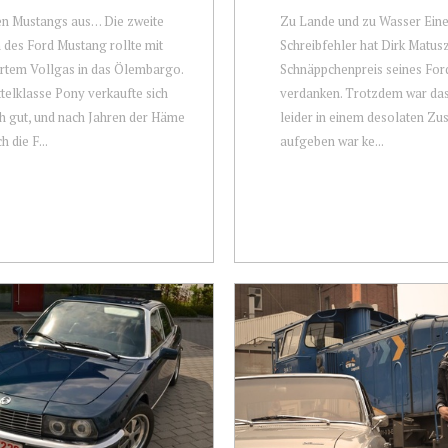
en Mustangs aus… Die zweite
Zu Lande und zu Wasser Ein
 des Ford Mustang rollte mit
Schreibfehler hat Dirk Matus
rtem Vollgas in das Ölembargo.
Schnäppchenpreis seines For
telklasse Pony verkaufte sich
verdanken. Trotzdem war da
 gut, und nach Jahren der Häme
leider in einem desolaten Zu
h die F...
aufgeben war ke...