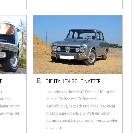
E
DIE ITALIENISCHE NATTER
as
Irgendwo in Umbrien? Dieser Alfa ist wie
er das
zu viel Kaffee mit Kofferraum.
inder knurrt
Aufwühlend, hektisch und dabei gar nicht
s – was für
mal so unpraktisch. Die Welt um einen
herum scheint langsamer zu werden, oder
macht mi...