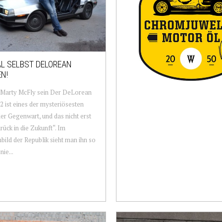
L SELBST DELOREAN
N!
 Marty McFly sein Der DeLorean
ist eines der mysteriösesten
er Gegenwart, und das nicht erst
urück in die Zukunft“. Im
bild der Republik sieht man ihn so
nie...