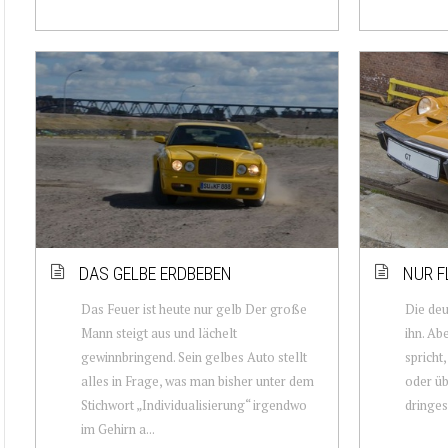
DAS GELBE ERDBEBEN
NUR F
Das Feuer ist heute nur gelb Der große
Die deu
Mann steigt aus und lächelt
ihn. Ab
gewinnbringend. Sein gelbes Auto stellt
spricht
alles in Frage, was man bisher unter dem
oder üb
Stichwort „Individualisierung“ irgendwo
dringes
im Gehirn a...