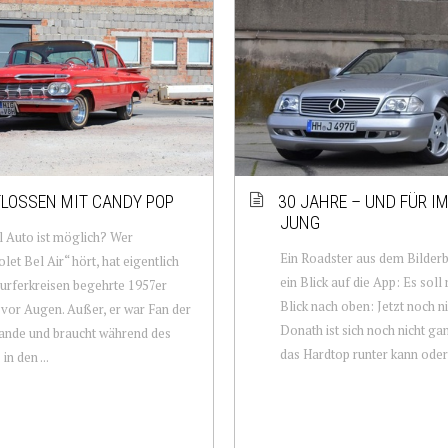
LOSSEN MIT CANDY POP
30 JAHRE – UND FÜR I
JUNG
l Auto ist möglich? Wer
Ein Roadster aus dem Bilder
let Bel Air“ hört, hat eigentlich
ein Blick auf die App: Es soll
Surferkreisen begehrte 1957er
Blick nach oben: Jetzt noch ni
vor Augen. Außer, er war Fan der
Donath ist sich noch nicht gan
ande und braucht während des
das Hardtop runter kann oder 
in den ...