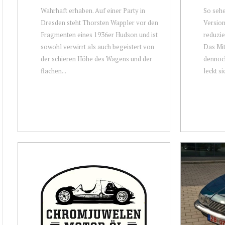
Wahrhaft erhaben. Auf einer Party in
So seh
Dresden steht Thorsten Wappler vor den
Version
Fragmenten eines 1936er Hudson und ist
reduzie
sowohl verwirrt als auch begeistert von
Das Mit
der schieren Höhe des Wagens und der
dennoch
flachen...
leckt sic