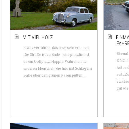
MIT VIEL HOLZ
EINMA
FAHRE
Etwas verfahren, das aber sehr erhaben.
Einmal
Die Straße ist zu Ende – und plötzlich ist
DMC-12 
da ein Golfplatz. Hoppla. Während alle
Autos d
anderen Menschen, die hier mit Schlägern
seit „Z
Bälle über den grünen Rasen putten, ...
Straßen
gut wie 