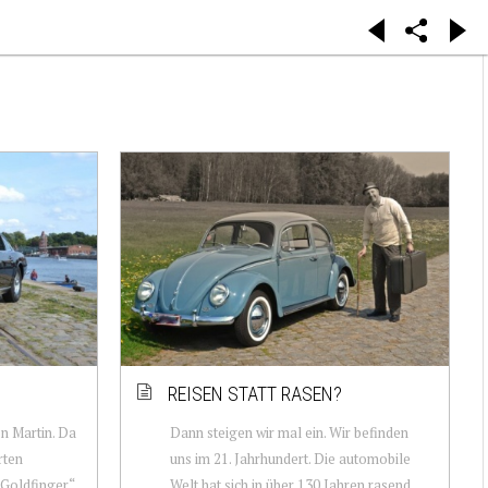
REISEN STATT RASEN?
on Martin. Da
Dann steigen wir mal ein. Wir befinden
rten
uns im 21. Jahrhundert. Die automobile
„Goldfinger“
Welt hat sich in über 130 Jahren rasend