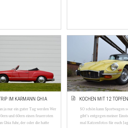
RIP IM KARMANN GHIA
KOCHEN MIT 12 TÖPFE
n ja nur ein guter Tag werden Wer
SO schön kann Sportwagen se
50ern und 60ern einen feuerroten
gibt’s entgegen meiner Einst
 Ghia fuhr, der oder die hatte
mal Katzenfotos für euch Ja