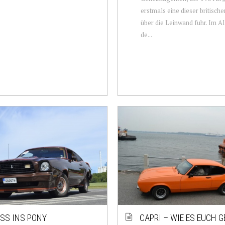
erstmals eine dieser britisc
über die Leinwand fuhr. Im Al
de...
ISS INS PONY
CAPRI – WIE ES EUCH G