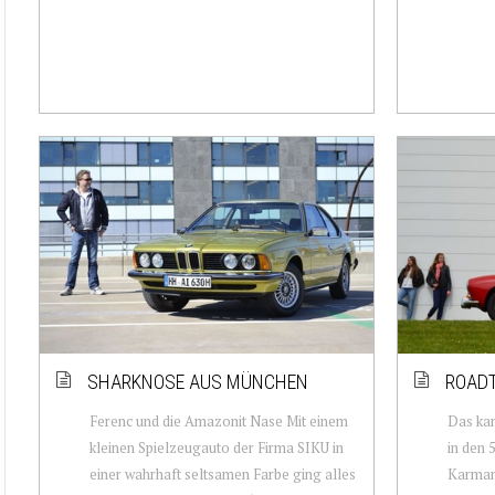
SHARKNOSE AUS MÜNCHEN
ROADT
Ferenc und die Amazonit Nase Mit einem
Das kan
kleinen Spielzeugauto der Firma SIKU in
in den 
einer wahrhaft seltsamen Farbe ging alles
Karmann