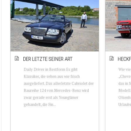
DER LETZTE SEINER ART
HECKF
Daily Driver in Bestform Es gibt
Wie vie
Klassiker, die sehen aus wie frisch
„Chevro
ausgeliefert. Das allerletzte Cabriolet der
das in 
Baureihe 124 von Mercedes-Benz wird
Modell 
zwar gerade erst als Youngtimer
Olsenb
gehandelt, die Fin...
Urlaubs 