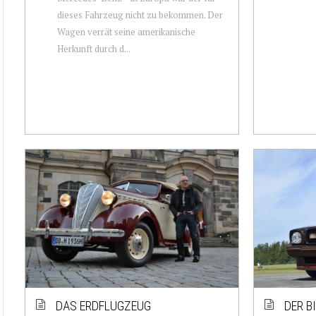
dieses Fahrzeug nicht zu bekommen. Der
Wagen verrät seine amerikanische
Herkunft durch d...
DAS ERDFLUGZEUG
DER B