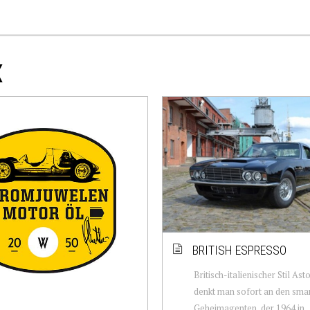
X
BRITISH ESPRESSO
Britisch-italienischer Stil Ast
denkt man sofort an den sma
Geheimagenten, der 1964 in 