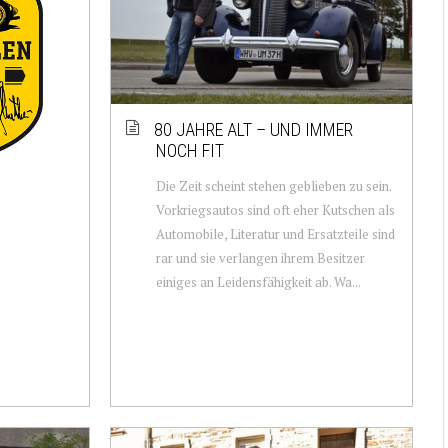
80 JAHRE ALT – UND IMMER
NOCH FIT
Die Zeit scheint stehen geblieben zu sein.
Vorkriegsautos sind oft eher Kutschen als
Automobile, Literatur und Ersatzteile sind
rar und sie verlangen ihrem Besitzer
einiges an Leidensfähigkeit ab. Wa...