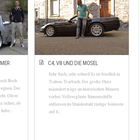
MMER
C4, V8 UND DIE MOSEL
Sehr flach, sehr schnell Es ist friedlich in
buch Noch
Traben-Trarbach. Der große Fluss
 regnen. Der
mäandert träge an historischen Mauern
cht. Oliver
vorbei. Vollverglaste Binnenschiffe
z sicher, ob
entlassen im Stundentakt rüstige Senioren
liebe...
auf d...