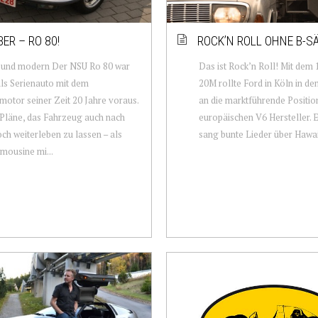
BER – RO 80!
ROCK’N ROLL OHNE B-S
s und modern Der NSU Ro 80 war
Das ist Rock’n Roll! Mit de
ls Serienauto mit dem
20M rollte Ford in Köln in de
otor seiner Zeit 20 Jahre voraus.
an die marktführende Positio
Pläne, das Fahrzeug auch nach
europäischen V6 Hersteller. E
ch weiterleben zu lassen – als
sang bunte Lieder über Hawaii
mousine mi...