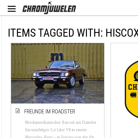
ITEMS TAGGED WITH: HISCO
FREUNDE IM ROADSTER
Nordamerikanischer Barock am Daimler
Ein mächtiger 5,6 Liter V8 in einem
Mercedes-Benz – in Europa war der für