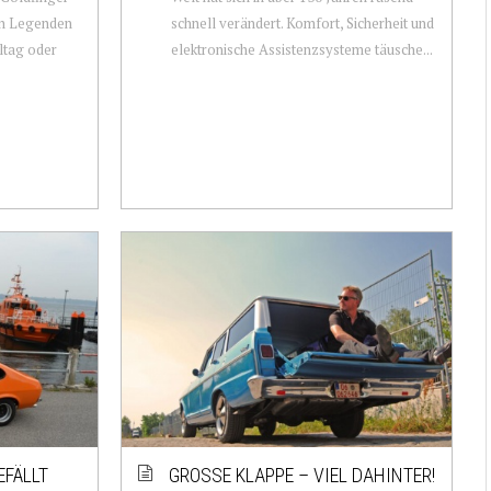
hen Legenden
schnell verändert. Komfort, Sicherheit und
ltag oder
elektronische Assistenzsysteme täusche...
EFÄLLT
GROSSE KLAPPE – VIEL DAHINTER!