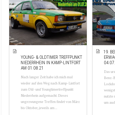
19. B
YOUNG- & OLDTIMER TREFFPUNKT
ERWA
NIEDERRHEIN IN KAMP-LINTFORT
04.07
AM 01.08.21
Das urs
Nach langer Zeit habe ich mich mal
Benz-B
wieder auf den Weg nach Kamp-Lintfort
Lockdow
zum Old- und Youngtimertreffpunkt
wenigst
Niederrhein aufgemacht. Dieses
nutzte 
ungezwungene Treffen findet von März
um auch
bis Oktober, jeweils am ...