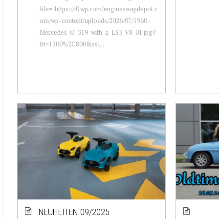
file="https://i0.wp.com/engineswapdepot.c
om/wp-content/uploads/2026/07/1960-
Mercedes-O-319-with-a-LS3-V8-01.jpg?
fit=1200%2C800&ssl...
NEUHEITEN 09/2025