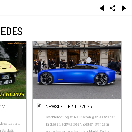
CEDES
 AM
NEWSLETTER 11/2025
Rückblick Sogar Neuheiten gab es wieder
chen Einheit
in diesen schwierigen Zeiten, auf dem
m Schloß
weiterhin schwächelnden Markt. Wobei: