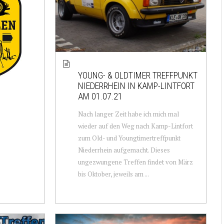
YOUNG- & OLDTIMER TREFFPUNKT
NIEDERRHEIN IN KAMP-LINTFORT
AM 01.07.21
Nach langer Zeit habe ich mich mal
wieder auf den Weg nach Kamp-Lintfort
zum Old- und Youngtimertreffpunkt
Niederrhein aufgemacht. Dieses
ungezwungene Treffen findet von März
bis Oktober, jeweils am ...