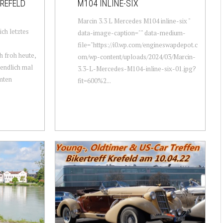
REFELD
M104 INLINE-SIX
Marcin 3.3 L Mercedes M104 inline-six "
ich letztes
data-image-caption="" data-medium-
file="https://i0.wp.com/engineswapdepot.c
h froh heute,
om/wp-content/uploads/2024/03/Marcin-
 endlich mal
3.3-L-Mercedes-M104-inline-six-01.jpg?
mten
fit=600%2...