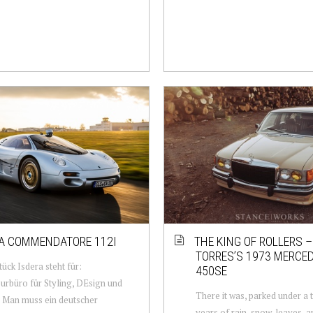
A COMMENDATORE 112I
THE KING OF ROLLERS –
TORRES’S 1973 MERCE
tück Isdera steht für:
450SE
urbüro für Styling, DEsign und
There it was, parked under a 
 Man muss ein deutscher
years of rain, snow, leaves, a