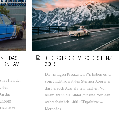
EN – DAS
BILDERSTRECKE MERCEDES-BENZ
TERNE AM
300 SL
Die richtigen Kreuzchen Wir haben es ja
e Treffen der
sonst nicht so mit den Sternen. Aber man
d des
darf ja auch Ausnahmen machen. Vor
 Um das
allem, wenn die Bilder gut sind. Von den
zuholen
wahrscheinlich 1400 «Flügeltürer»-
SLK-Leute
Mercedes...