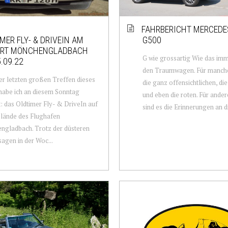
FAHRBERICHT MERCEDE
MER FLY- & DRIVEIN AM
G500
ORT MÖNCHENGLADBACH
G wie grossartig Wie das imme
.09.22
den Traumwagen. Für manche
er letzten großen Treffen dieses
die ganz offensichtlichen, die
habe ich an diesem Sonntag
und eben die roten. Für ande
: das Oldtimer Fly- & DriveIn auf
sind es die Erinnerungen an di
lände des Flughafen
ngladbach. Trotz der düsteren
agen in der Woc...