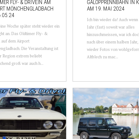
MER FLY- & DRIVEIN AM
GALOPPRENNBAHN IN K
ORT MÖNCHENGLADBACH
AM 19. MAI 2024
.05.24
Ich bin wieder da! Auch wenn 
ine Woche später steht wieder ein
Jahr (fast) soweit war alles
ght an. Das Oldtimer Fly- &
hinzuschmeissen, war ich doc
 auf dem Airport
nach über einem halben Jahr,
gladbach. Die Veranstaltung ist
wieder Fotos von wohlgefor
er Region extrem beliebt
Altblech zu mac...
chend groß war auch h...