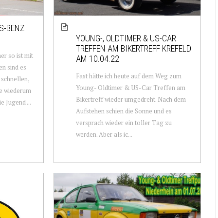
S-BENZ
YOUNG-, OLDTIMER & US-CAR
TREFFEN AM BIKERTREFF KREFELD
r so ist mit
AM 10.04.22
n sind es
Fast hätte ich heute auf dem Weg zum
 schnellen,
Young- Oldtimer & US-Car Treffen am
re wiederum
Bikertreff wieder umgedreht. Nach dem
e Jugend ...
Aufstehen schien die Sonne und es
versprach wieder ein toller Tag zu
werden. Aber als ic...