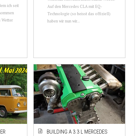
dem ich seit
Auf den Mercedes CLA mit EQ-
genommen
Technologie (so heisst das offiziell)
s Wetter
haben wir nun wir...
DER
BUILDING A 3.3 L MERCEDES