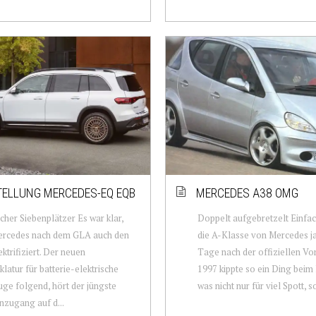
ELLUNG MERCEDES-EQ EQB
MERCEDES A38 OMG
scher Siebenplätzer Es war klar,
Doppelt aufgebretzelt Einfac
ercedes nach dem GLA auch den
die A-Klasse von Mercedes ja 
ktrifiziert. Der neuen
Tage nach der offiziellen Vo
atur für batterie-elektrische
1997 kippte so ein Ding beim 
ge folgend, hört der jüngste
was nicht nur für viel Spott, s
nzugang auf d...