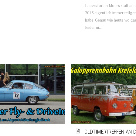
Lauersfort in Moers statt an 
2013 eigentlich immer teil
habe. Genau wie heute wo da
leider ni...
OLDTIMERTREFFEN AN 