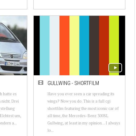
GULLWING - SHORTFILM
h hatte es
Have you ever seen a car spreading its
nicht. Drei
wings? Now you do. This is a full cgi
rstellung
shortfilm featuring the most iconic car of
Elchtest um,
all time, the Mercedes-Benz 300SL
ondern a...
Gullwing, at least in my opinion… I always
lo...