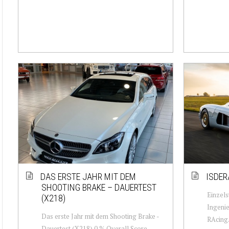
DAS ERSTE JAHR MIT DEM
ISDER
SHOOTING BRAKE – DAUERTEST
Einzels
(X218)
Ingenie
Das erste Jahr mit dem Shooting Brake -
RAcing.
Dauertest (X218) 0 % Overall Score