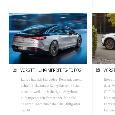
VORSTELLUNG MERCEDES-EQ EQS
VORST
Lange hat sich Mercedes-Benz mit einem
Elektri
echten Elektroauto Zeit gelassen. «Echt»
dass M
deshalb, weil alle bisherigen Angebote
GLB ele
auf umgebauten Verbrenner-Modelle
Nomenkl
basieren. Doch nun haben die Stuttgarter
Fahrzeu
den M...
Familie