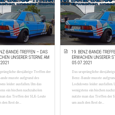
ENZ-BANDE-TREFFEN – DAS
19. BENZ-BANDE-TREFF
CHEN UNSERER STERNE AM
ERWACHEN UNSERER S
.2021
05.07.2021
prüngliche diesjährige Treffen der
Das ursprüngliche diesjährig
ande musste aufgrund des
Benz-Bande musste aufgrun
ns leider ausfallen. Um das
Lockdowns leider ausfallen.
ens ein bischen nachzuholen
wenigstens ein bischen nach
man das Treffen der SLK-Leute
nutzte man das Treffen der 
 den Rest de...
um auch den Rest de...