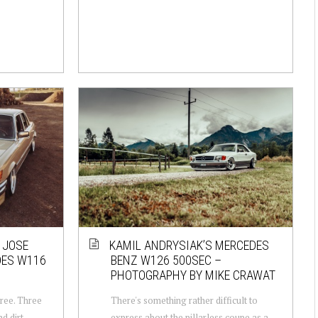
 JOSE
KAMIL ANDRYSIAK’S MERCEDES
DES W116
BENZ W126 500SEC –
PHOTOGRAPHY BY MIKE CRAWAT
tree. Three
There's something rather difficult to
nd dirt
express about the pillarless coupe as a