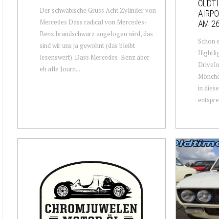
OLDTI
Der schwäbische Gruss Acht Zylinder von
AIRP
Mercedes Dass radical von Mercedes-
AM 26
Benz brandschwarz angelogen wird, das
Schon e
sind wir uns ja gewohnt (das bleibt
Hightli
lesenswert). Dass Mercedes-Benz aber
DriveIn
eh alle Journ...
Mönchen
in dies
entspre