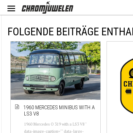
FOLGENDE BEITRÄGE ENTHA
1960 MERCEDES MINIBUS WITH A
LS3 V8
1960 Mercedes O 319 with a LS3 V8 "
data-image-caption="" data-large-