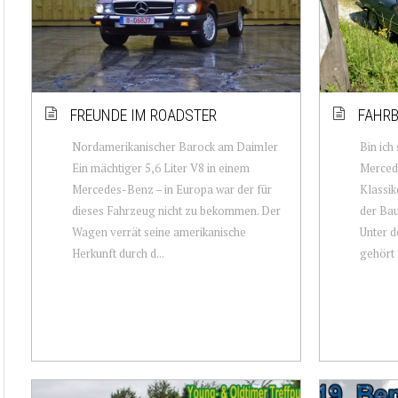
FREUNDE IM ROADSTER
FAHRB
Nordamerikanischer Barock am Daimler
Bin ich
Ein mächtiger 5,6 Liter V8 in einem
Merced
Mercedes-Benz – in Europa war der für
Klassik
dieses Fahrzeug nicht zu bekommen. Der
der Bau
Wagen verrät seine amerikanische
Unter 
Herkunft durch d...
gehört F