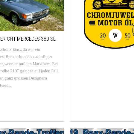
ERICHT MERCEDES 380 SL
 schön? Einst, da war ein
es-Benz schon ein zukünftiger
er, wenn er auf den Markt kam. Bei
reihe R107 galt das auf jeden Fall.
den ganz grossen Designern
ried...