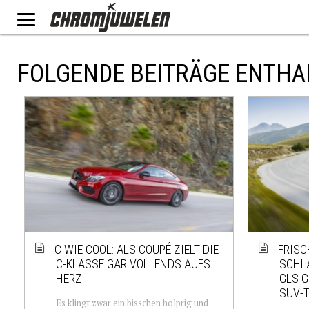
FOLGENDE BEITRÄGE ENTHA
C WIE COOL: ALS COUPÉ ZIELT DIE
FRISC
C-KLASSE GAR VOLLENDS AUFS
SCHL
HERZ
GLS G
SUV-
Es klingt zwar ein bisschen holprig und