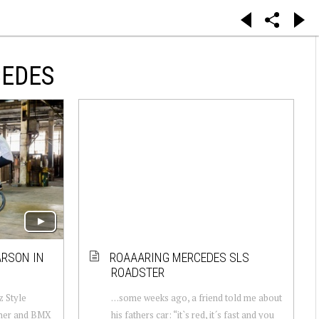
CEDES
ARSON IN
ROAAARING MERCEDES SLS
ROADSTER
z Style
…some weeks ago, a friend told me about
nner and BMX
his fathers car: “it`s red, it´s fast and you