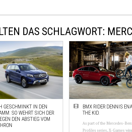
LTEN DAS SCHLAGWORT: MER
H GESCHMINKT IN DEN
BMX RIDER DENNIS EN
AMM: SO WEHRT SICH DER
THE KID.
EGEN DEN ABSTIEG VOM
As part of the Mercedes-Ben
THRON
Profiles series, X-Games wi