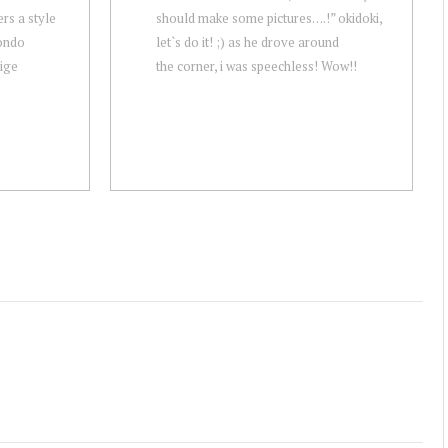
rs a style
should make some pictures….!” okidoki,
ondo
let`s do it! ;) as he drove around
ige
the corner, i was speechless! Wow!!