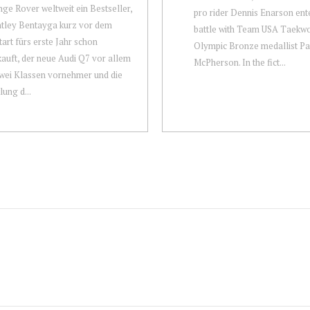
ge Rover weltweit ein Bestseller,
pro rider Dennis Enarson ente
tley Bentayga kurz vor dem
battle with Team USA Taekw
tart fürs erste Jahr schon
Olympic Bronze medallist Pa
auft, der neue Audi Q7 vor allem
McPherson. In the fict...
wei Klassen vornehmer und die
lung d...