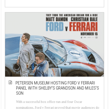
PETERSEN MUSEUM HOSTING FORD V FERRARI
PANEL WITH SHELBY’S GRANDSON AND MILES’S
SON
With a successful box office run and four Oscar
nominations, Ford v Ferrari proved that movie audiences do