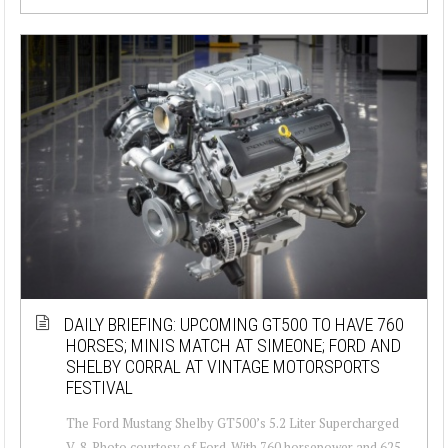
DAILY BRIEFING: UPCOMING GT500 TO HAVE 760
HORSES; MINIS MATCH AT SIMEONE; FORD AND
SHELBY CORRAL AT VINTAGE MOTORSPORTS
FESTIVAL
The Ford Mustang Shelby GT500’s 5.2 Liter Supercharged
V-8. Photo courtesy of Ford. With 760 horsepower and 625