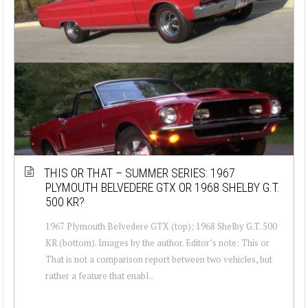
THIS OR THAT – SUMMER SERIES: 1967
PLYMOUTH BELVEDERE GTX OR 1968 SHELBY G.T.
500 KR?
1967 Plymouth Belvedere GTX (top); 1968 Shelby G.T. 500
KR (bottom). Images by the author. Editor’s note: This or
That is not a comparison report between two vehicles, but
rather a feature that enabl...