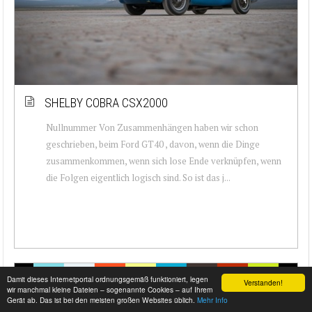
SHELBY COBRA CSX2000
Nullnummer Von Zusammenhängen haben wir schon
geschrieben, beim Ford GT40 , davon, wenn die Dinge
zusammenkommen, wenn sich lose Ende verknüpfen, wenn
die Folgen eigentlich logisch sind. So ist das j...
Damit dieses Internetportal ordnungsgemäß funktioniert, legen
Verstanden!
wir manchmal kleine Dateien – sogenannte Cookies – auf Ihrem
Gerät ab. Das ist bei den meisten großen Websites üblich.
Mehr Info