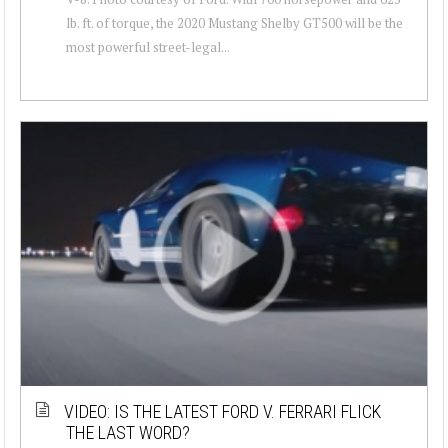
lb. ft. of torque, the 2020 Mustang Shelby GT500 will be the
most powerful street-legal...
VIDEO: IS THE LATEST FORD V. FERRARI FLICK
THE LAST WORD?