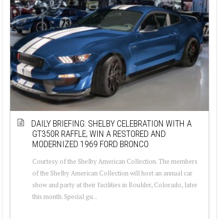
DAILY BRIEFING: SHELBY CELEBRATION WITH A
GT350R RAFFLE; WIN A RESTORED AND
MODERNIZED 1969 FORD BRONCO
Courtesy of the Shelby American Collection. The members
of the Shelby American Collection will host an annual car
show and party at their facilities in Boulder, Colorado, later
this month. Special gu...