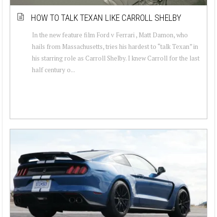
HOW TO TALK TEXAN LIKE CARROLL SHELBY
In the new feature film Ford v Ferrari , Matt Damon, who
hails from Massachusetts, tries his hardest to “talk Texan” in
his starring role as Carroll Shelby. I knew Carroll for the last
half century o...