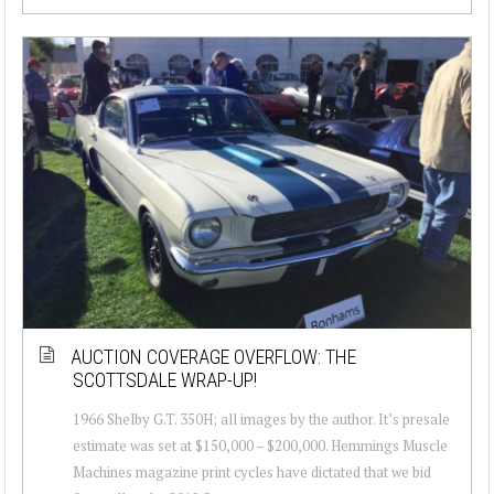
AUCTION COVERAGE OVERFLOW: THE
SCOTTSDALE WRAP-UP!
1966 Shelby G.T. 350H; all images by the author. It’s presale
estimate was set at $150,000 – $200,000. Hemmings Muscle
Machines magazine print cycles have dictated that we bid