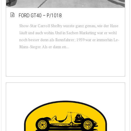
FORD GT40 – P/1018
Show-Star Carroll Shelby wusste ganz genau, wie der Hase
läuft und auch wohin. Und in Sachen Marketing war er wohl
noch besser denn als Rennfahrer; 1959 war er immerhin Le-
Mans-Sieger. Als er dann en...