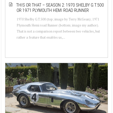
THIS OR THAT – SEASON 2: 1970 SHELBY G.T.500
OR 1971 PLYMOUTH HEMI ROAD RUNNER
1970 Shelby G.T.500 (top; image by Terry McGean); 1971
Plymouth Hemi road Runner (bottom; image my author).
That is not a comparison report between two vehicles, but
rather a feature that enables us,...