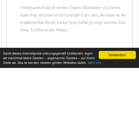
Osterhasen Bald ist wieder Ostern. Und immer zu Ostern
haut Jeep ein paar coole Concept-Cars raus, die dann an der
traditionellen Moab Easter Jeep Safari gezeigt werden. Das
Jeep-Treffen in der Wüste...
Damit dieses Internetportal ordnungsgemäß funktioniert, legen
Verstanden!
wir manchmal kleine Dateien – sogenannte Cookies – auf Ihrem
Gerät ab. Das ist bei den meisten großen Websites üblich.
Mehr Info