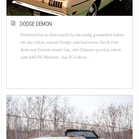
DODGE DEMON
Pfeilewerfen im Bierrausch So ein wenig gewundert haben
wir uns schon, warum Dodge sein heissestes Gerät ever
denn nun Demon nennt. Gut, «der Dämon» passt ja schon
zum 840-PS-Monster , das FCA diese ...