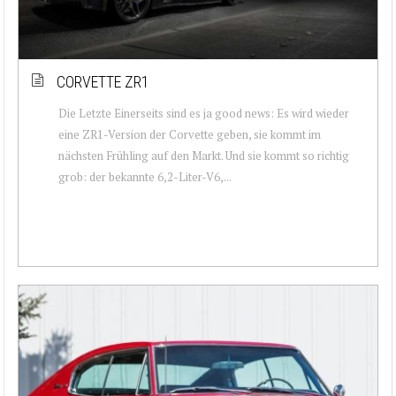
CORVETTE ZR1
Die Letzte Einerseits sind es ja good news: Es wird wieder
eine ZR1-Version der Corvette geben, sie kommt im
nächsten Frühling auf den Markt. Und sie kommt so richtig
grob: der bekannte 6,2-Liter-V6,...