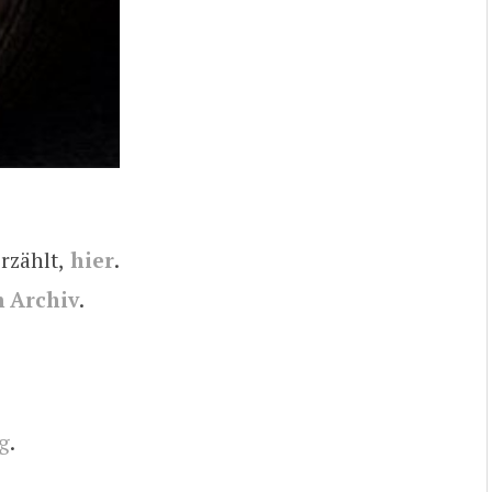
rzählt,
hier
.
 Archiv
.
g
.