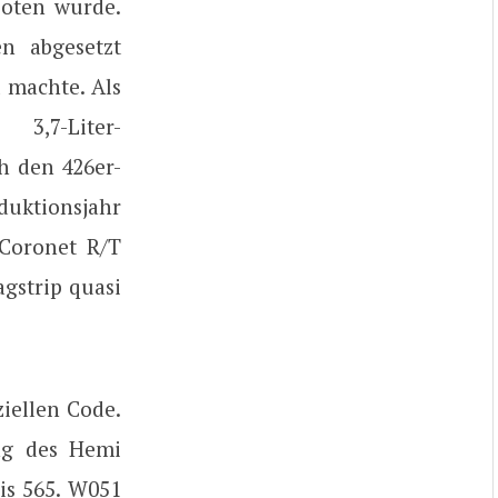
boten wurde.
n abgesetzt
 machte. Als
3,7-Liter-
h den 426er-
oduktionsjahr
 Coronet R/T
agstrip quasi
iellen Code.
ng des Hemi
bis 565. W051