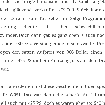
i- oder viertürige Limousine und als Kombi ange
leich glänzend verkaufte, 209’000 Stück konnte
 den Coronet zum Top-Seller im Dodge-Programm
orisierung diente ein eher schwächlicher 
zylinder. Doch dann gab es ganz oben ja auch noc
 seiner «Street»-Version gerade in sein zweites Pr
egen den satten Aufpreis von 908 Dollar einen
er erhielt 425 PS und ein Fahrzeug, das auf dem Dr
 war.
ar da wieder einmal diese Geschichte mit den spez
Fall: W051. Das war dann die scharfe Ausführu
ziell auch mit 425 PS, doch es waren eher so: 540 