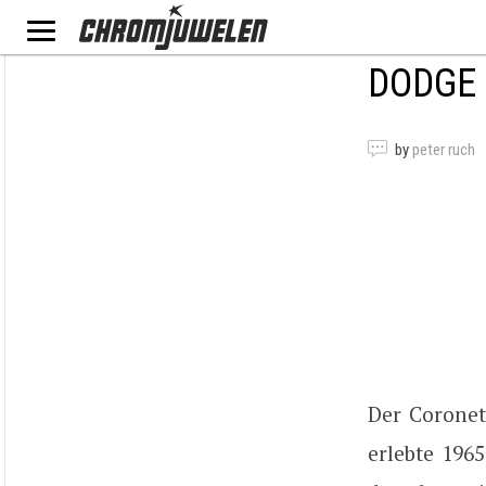
DODGE
by
peter ruch
Der Corone
erlebte 1965