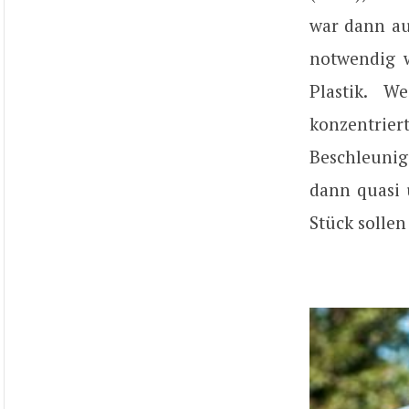
war dann au
notwendig w
Plastik. W
konzentri
Beschleuni
dann quasi 
Stück sollen