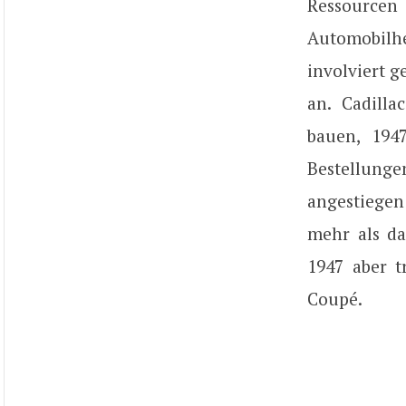
Ressourcen
Automobilh
involviert 
an. Cadill
bauen, 194
Bestellung
angestiegen 
mehr als da
1947 aber t
Coupé.