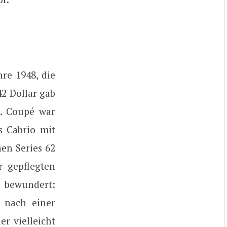
hre 1948, die
42 Dollar gab
é. Coupé war
s Cabrio mit
nen Series 62
r gepflegten
 bewundert:
e nach einer
r vielleicht