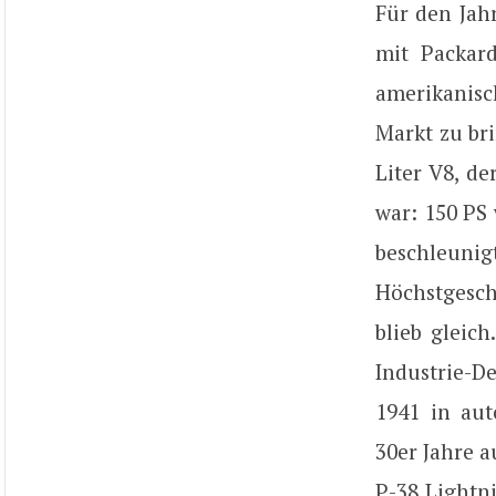
Für den Jah
mit Packar
amerikanisc
Markt zu br
Liter V8, d
war: 150 PS
beschleun
Höchstgesch
blieb gleic
Industrie-D
1941 in aut
30er Jahre 
P-38 Lightn