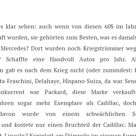
s klar sehen: auch wenn von diesen 60S im Jahr
uft wurden, sie gehörten zum Besten, was es damals
 Mercedes? Dort wurden noch Kriegstrümmer weg
e? Schaffte eine Handvoll Autos pro Jahr. A
 gab es nach dem Krieg nicht (oder zumindest:
tta-Fraschini, Delahaye, Hispano-Suiza, da war Se
onkurrent war Packard, diese Marke verkauf
jahren sogar mehr Exemplare als Cadillac, doch
davon wurde von einem schwächlichen Sec
 und kostete nur einen Bruchteil der Cadillac. 
ot. Lincoln? Komplett am Dümpeln im eigenen Sump