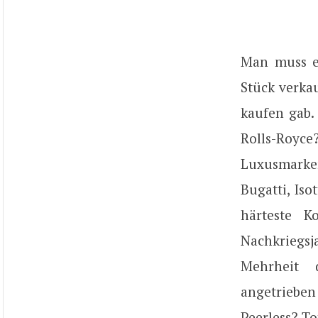
Man muss e
Stück verka
kaufen gab.
Rolls-Royc
Luxusmarken
Bugatti, Iso
härteste K
Nachkriegs
Mehrheit 
angetrieben
Peerless? T