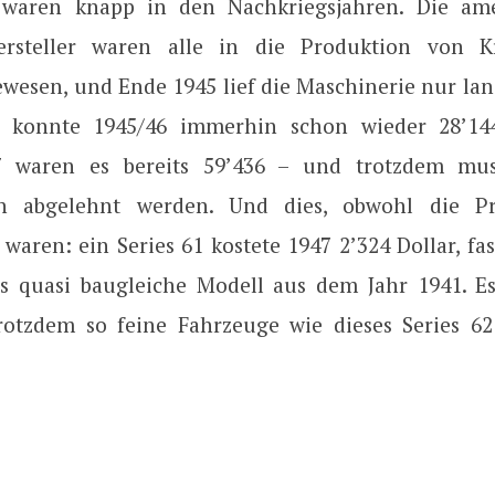
 waren knapp in den Nachkriegsjahren. Die ame
ersteller waren alle in die Produktion von Kr
gewesen, und Ende 1945 lief die Maschinerie nur la
ac konnte 1945/46 immerhin schon wieder 28’14
7 waren es bereits 59’436 – und trotzdem mus
en abgelehnt werden. Und dies, obwohl die Pr
waren: ein Series 61 kostete 1947 2’324 Dollar, fa
s quasi baugleiche Modell aus dem Jahr 1941. E
rotzdem so feine Fahrzeuge wie dieses Series 62