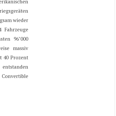
rikanischen
iegsgeräten
ngsam wieder
4 Fahrzeuge
sten 96’000
eise massiv
st 40 Prozent
s entstanden
 Convertible