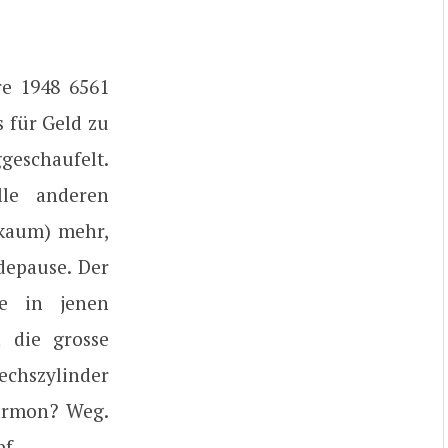
e 1948 6561
 für Geld zu
geschaufelt.
lle anderen
 kaum) mehr,
ndepause. Der
te in jenen
 die grosse
hszylinder
Marmon? Weg.
f.