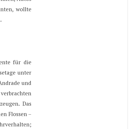
nten, wollte
.
ente für die
gsetage unter
o Andrade und
 verbrachten
zeugen. Das
en Flossen –
hrverhalten;