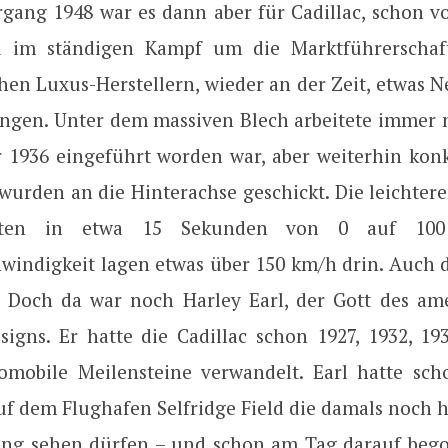
rgang 1948 war es dann aber für Cadillac, schon v
d im ständigen Kampf um die Marktführerschaf
hen Luxus-Herstellern, wieder an der Zeit, etwas N
ingen. Unter dem massiven Blech arbeitete immer n
er 1936 eingeführt worden war, aber weiterhin kon
 wurden an die Hinterachse geschickt. Die leichter
igten in etwa 15 Sekunden von 0 auf 100
windigkeit lagen etwas über 150 km/h drin. Auch 
h. Doch da war noch Harley Earl, der Gott des am
esigns. Er hatte die Cadillac schon 1927, 1932, 19
omobile Meilensteine verwandelt. Earl hatte sc
auf dem Flughafen Selfridge Field die damals noch
ing sehen dürfen – und schon am Tag darauf beg