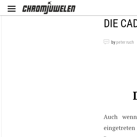
DIE CA
by
peter ruch
Auch wenn 
eingetrete