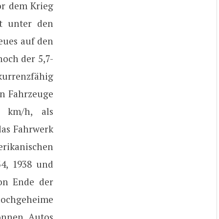
or dem Krieg
t unter den
eues auf den
och der 5,7-
kurrenzfähig
en Fahrzeuge
 km/h, als
das Fahrwerk
erikanischen
34, 1938 und
hon Ende der
 hochgeheime
onnen, Autos