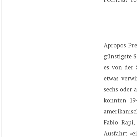
Apropos Prei
günstigste S
es von der 
etwas verwi
sechs oder a
konnten 194
amerikanis
Fabio Rapi,
Ausfahrt «e