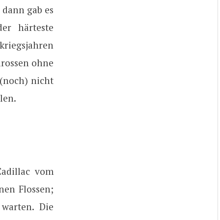
 dann gab es
er härteste
kriegsjahren
Karossen ohne
 (noch) nicht
len.
Cadillac vom
nen Flossen;
warten. Die