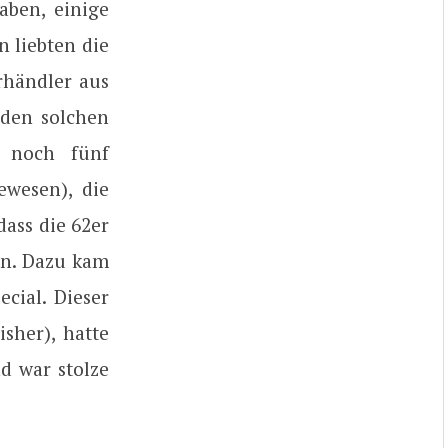
aben, einige
n liebten die
rhändler aus
 den solchen
r noch fünf
ewesen), die
dass die 62er
en. Dazu kam
ecial. Dieser
sher), hatte
d war stolze