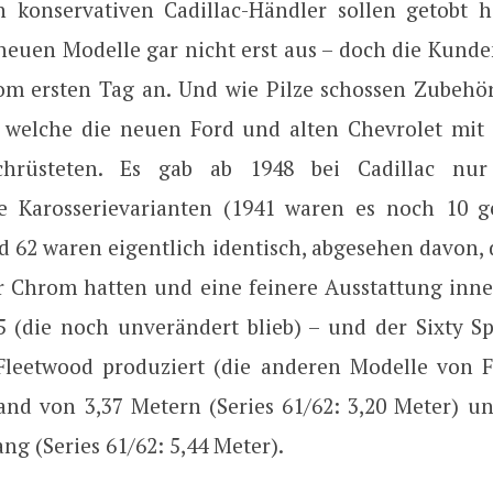
h konservativen Cadillac-Händler sollen getobt h
 neuen Modelle gar nicht erst aus – doch die Kunde
 vom ersten Tag an. Und wie Pilze schossen Zubehö
welche die neuen Ford und alten Chevrolet mit
chrüsteten. Es gab ab 1948 bei Cadillac nu
e Karosserievarianten (1941 waren es noch 10 g
d 62 waren eigentlich identisch, abgesehen davon, 
 Chrom hatten und eine feinere Ausstattung inn
5 (die noch unverändert blieb) – und der Sixty Sp
leetwood produziert (die anderen Modelle von Fi
and von 3,37 Metern (Series 61/62: 3,20 Meter) un
ang (Series 61/62: 5,44 Meter).