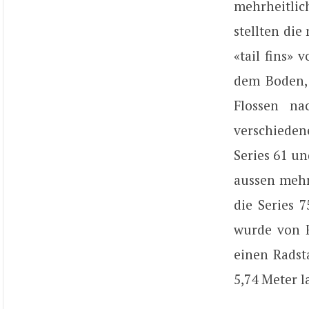
mehrheitlic
stellten die
«tail fins»
dem Boden, 
Flossen na
verschieden
Series 61 un
aussen mehr
die Series 7
wurde von F
einen Radst
5,74 Meter l