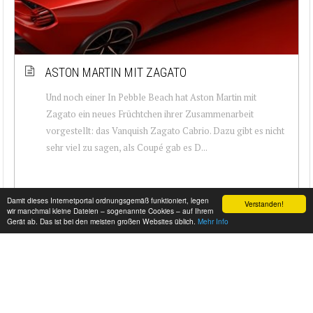
ASTON MARTIN MIT ZAGATO
Und noch einer In Pebble Beach hat Aston Martin mit
Zagato ein neues Früchtchen ihrer Zusammenarbeit
vorgestellt: das Vanquish Zagato Cabrio. Dazu gibt es nicht
sehr viel zu sagen, als Coupé gab es D...
Damit dieses Internetportal ordnungsgemäß funktioniert, legen
Verstanden!
wir manchmal kleine Dateien – sogenannte Cookies – auf Ihrem
Gerät ab. Das ist bei den meisten großen Websites üblich.
Mehr Info