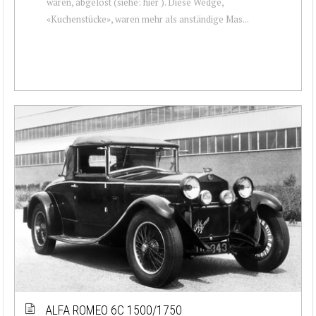
waren, abgelöst (siehe: hier ). Diese Wedge,
«Kuchenstücke», waren mehr als anständige Mas...
ALFA ROMEO 6C 1500/1750