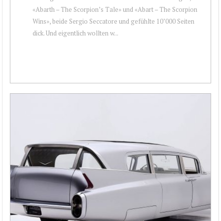
«Abarth – The Scorpion’s Tale» und «Abart – The Scorpion
Wins», beide Sergio Seccatore und gefühlte 10’000 Seiten
dick. Und eigentlich wollten w...