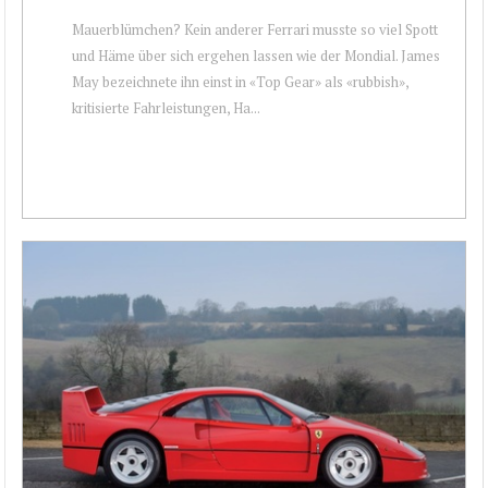
Mauerblümchen? Kein anderer Ferrari musste so viel Spott
und Häme über sich ergehen lassen wie der Mondial. James
May bezeichnete ihn einst in «Top Gear» als «rubbish»,
kritisierte Fahrleistungen, Ha...