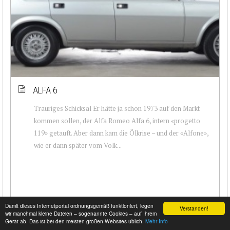
ALFA 6
Trauriges Schicksal Er hätte ja schon 1973 auf den Markt
kommen sollen, der Alfa Romeo Alfa 6, intern «progetto
119» getauft. Aber dann kam die Ölkrise – und der «Alfone»,
wie er dann später vom Volk...
Damit dieses Internetportal ordnungsgemäß funktioniert, legen
Verstanden!
wir manchmal kleine Dateien – sogenannte Cookies – auf Ihrem
Gerät ab. Das ist bei den meisten großen Websites üblich.
Mehr Info