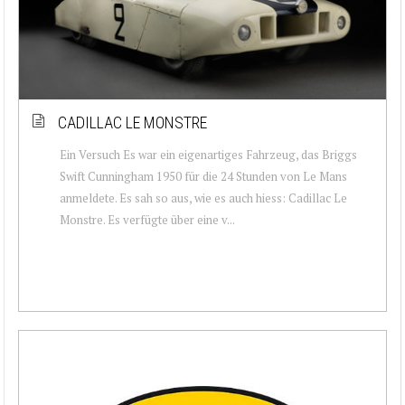
CADILLAC LE MONSTRE
Ein Versuch Es war ein eigenartiges Fahrzeug, das Briggs
Swift Cunningham 1950 für die 24 Stunden von Le Mans
anmeldete. Es sah so aus, wie es auch hiess: Cadillac Le
Monstre. Es verfügte über eine v...