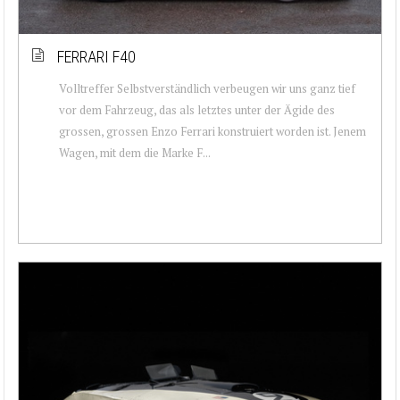
FERRARI F40
Volltreffer Selbstverständlich verbeugen wir uns ganz tief
vor dem Fahrzeug, das als letztes unter der Ägide des
grossen, grossen Enzo Ferrari konstruiert worden ist. Jenem
Wagen, mit dem die Marke F...