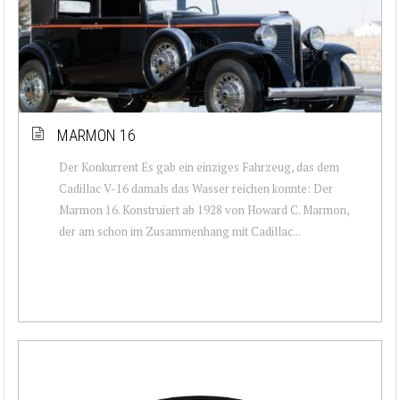
MARMON 16
Der Konkurrent Es gab ein einziges Fahrzeug, das dem
Cadillac V-16 damals das Wasser reichen konnte: Der
Marmon 16. Konstruiert ab 1928 von Howard C. Marmon,
der am schon im Zusammenhang mit Cadillac...