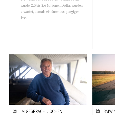
wurde. 2,3 bis 2,6 Millionen Dollar wurden
erwartet, damals ein durchaus gängiger
Pre...
IM GESPRÄCH: JOCHEN
BMW M