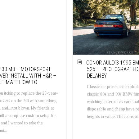
CONOR AULD’S 1995 B
E30 M3 – MOTORSPORT
525I – PHOTOGRAPHED
VER INSTALL WITH H&R –
DELANEY
LTIMATE HOW TO
Classic car prices are explodi
en itching to replace the 25-year-
classic '80s and '90s BMW fa
lovers on the M3 with something
watching in terror as cars th
and... not blown. My friends at
disposable and cheap have r
lt a complete custom setup for
heights in value. The icons of t
 and I wanted to take the
i...