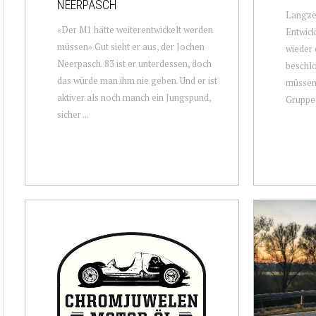
NEERPASCH
Langzei
«Der M1 hätte weiterentwickelt werden
Entwick
müssen» Gut sieht er aus, der Jochen
wieder
Neerpasch. 83 ist er unterdessen, doch
beschlo
das würde man ihm nie geben. Und er ist
müssen
aktiver als noch manch ein Jungspund,
Gruppe 
sicher ...