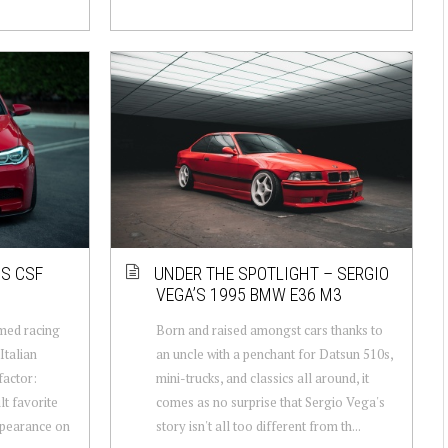
’S CSF
UNDER THE SPOTLIGHT – SERGIO
VEGA’S 1995 BMW E36 M3
med racing
Born and raised amongst cars thanks to
Italian
an uncle with a penchant for Datsun 510s,
factor:
mini-trucks, and classics all around, it
lt favorite
comes as no surprise that Sergio Vega's
appearance on
story isn't all too different from th...