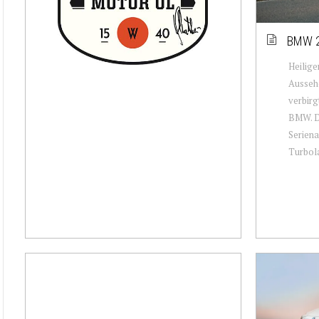
BMW 2
Heilige
Aussehe
verbirg
BMW. D
Serien
Turbola