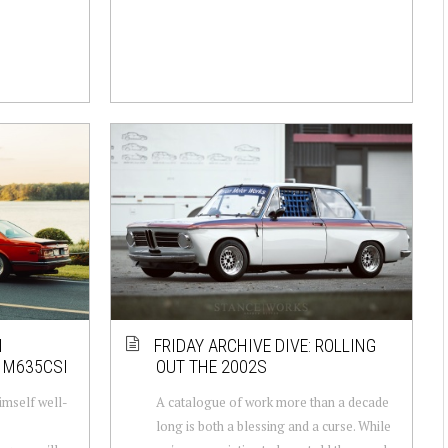
N
FRIDAY ARCHIVE DIVE: ROLLING
 M635CSI
OUT THE 2002S
mself well-
A catalogue of work more than a decade
long is both a blessing and a curse. While