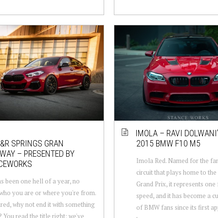
IMOLA – RAVI DOLWANI
&R SPRINGS GRAN
2015 BMW F10 M5
WAY – PRESENTED BY
Imola Red. Named for the fa
CEWORKS
circuit that plays home to the 
s been one hell of a year, no
Grand Prix, it represents one 
who you are or where you're from.
speed, and it has become a cu
red, why not end it with something
of BMW fans since its first 
 You read the title right: we've