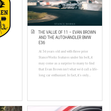
THE VALUE OF 11 – EVAN BROWN
AND THE AUTOHÄNDLER BMW
E36
At 34 years old and with three prior
StanceWorks features under his belt, it
may come as a surprise to many to find
that Evan Brown isn't what we'd call a life-
long car enthusiast. In fact, it's only...