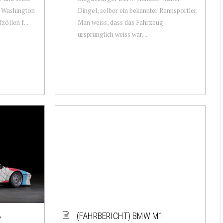
n Washington
Dingel, selber ein bekannter Rennsportler.
zöllen f...
Man weiss, dass das Fahrzeug
ursprünglich weiss war, ...
3
(FAHRBERICHT) BMW M1