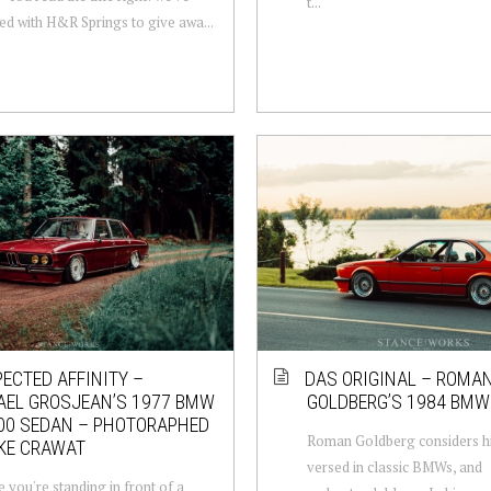
t...
ed with H&R Springs to give awa...
ECTED AFFINITY –
DAS ORIGINAL – ROMA
AEL GROSJEAN’S 1977 BMW
GOLDBERG’S 1984 BMW
00 SEDAN – PHOTORAPHED
Roman Goldberg considers hi
KE CRAWAT
versed in classic BMWs, and
 you're standing in front of a