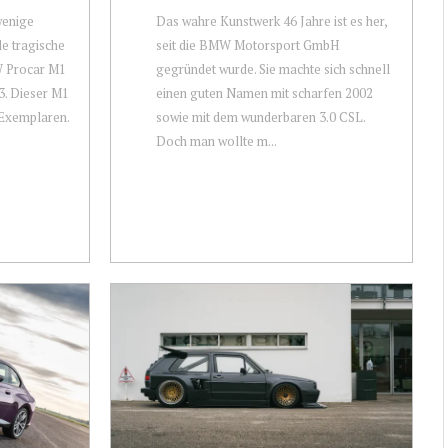
wenige
Das wahre Kunstwerk 46 Jahre ist es her,
le tragische
seit die BMW Motorsport GmbH
W Procar M1
gegründet wurde. Sie machte sich schnell
3. Dieser M1
einen guten Namen mit scharfen 2002
 Exemplaren.
sowie mit dem wunderbaren 3.0 CSL.
Doch man wollte m...