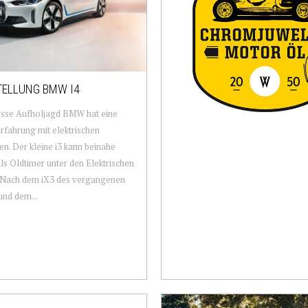
ELLUNG BMW I4
osse Aufholjagd BMW hat eine
rfahrung mit elektrischen
en. Der kleine i3 kann beinahe
ls Oldtimer unter den Elektrischen
. Nach dem iX3 des vergangenen
und dem...