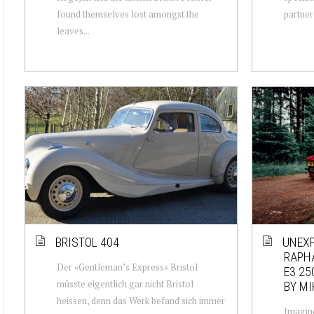
found themselves lost amongst the
partner
leaves...
BRISTOL 404
UNEXP
RAPH
Der «Gentleman’s Express» Bristol
E3 25
müsste eigentlich gar nicht Bristol
BY MI
heissen, denn das Werk befand sich immer
Imagine