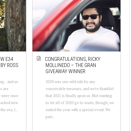
MW E34
CONGRATULATIONS, RICKY
 BY ROSS
MOLLINEDO – THE GRAN
GIVEAWAY WINNER
ng... and us
2020 was one wild ride by any
ns are
conceivable measure, and we're thankful
at were once
that 2021 is finally upon us. Not wanting
eached new
to let all of 2020 go to waste, though, we
he era, l...
ended the year with a special event. We
part...