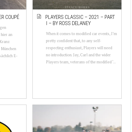
ER COUPÉ
PLAYERS CLASSIC – 2021 – PART
I – BY ROSS DELANEY
ugen
When it comes to modified car events, I’m
hier an
pretty confident that, to any self-
 Kranz
respecting enthusiast, Players will need
us München
no introduction. Jay, Carl and the wider
sächlich E-
Players team, veterans of the modified ‘...