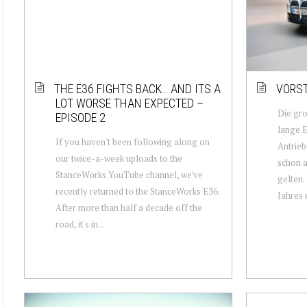
THE E36 FIGHTS BACK… AND ITS A
VORST
LOT WORSE THAN EXPECTED –
Die gr
EPISODE 2
lange E
If you haven't been following along on
Antrieb
our twice-a-week uploads to the
schon a
StanceWorks YouTube channel, we've
gelten
recently returned to the StanceWorks E36.
Jahres 
After more than half a decade off the
road, it's in...