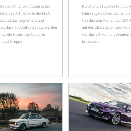
tauto 1977, noch mitten in der
Kunst und Tragödie Um nur 
lung des M1, änderte die FISA
Fahrzeuge ranken sich so vie
 einmal das Reglement und
Geschichten wie um den BM
ss, dass 400 Autos gebaut werden
mit der Chassisnummer #105
 für die Homologation von
war das 20. von 45 gebauten
4 auf Gruppe ...
Er wurde ...