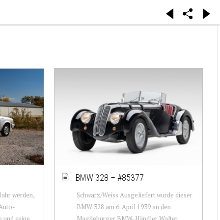
BMW 328 – #85377
 Jahr werden,
Schwarz/Weiss Ausgeliefert wurde dieser
 Auto-
BMW 328 am 6. April 1939 an den
e und seine
Magdeburger BMW-Händler Walter