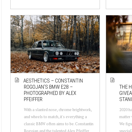
AESTHETICS – CONSTANTIN
ROGOJAN’S BMW E28 –
THE H
PHOTOGRAPHED BY ALEX
GIVEA
PFEIFFER
STAN
With a slanted nose, chrome brightwork,
2020 ha
and wheels to match, it's everything a
matter 
classic BMW often aims to be. Constantin
We figu
Rogojan and the talented Alex Pfeiffer
special?