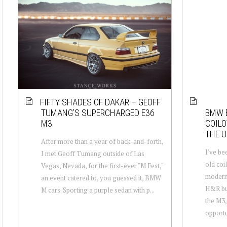
FIFTY SHADES OF DAKAR – GEOFF
TUMANG’S SUPERCHARGED E36
BMW 
M3
COILO
THE U
After more than a year of back-and-forth,
I've be
I met Geoff Tumang outside of Las
old coi
Vegas, Nevada, for the first-ever "M Fest,"
modern 
an event catered to, you guessed it, BMW
H&R bui
M cars. Sporting a purple sedan with p...
the M3,
opportun