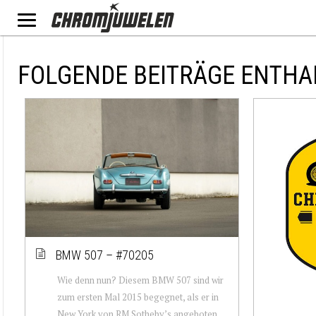
FOLGENDE BEITRÄGE ENTHA
BMW 507 – #70205
Wie denn nun? Diesem BMW 507 sind wir
zum ersten Mal 2015 begegnet, als er in
New York von RM Sotheby’s angeboten