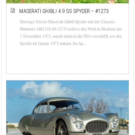
MASERATI GHIBLI 4.9 SS SPYDER – #1273
Umwege Dieser Maserati Ghibli Spyder mit der Chassis-
Nummer AM115S/49 1273 verliess das Werk in Modena am
7. Dezember 1971, wurde dann in die USA verschifft, wo der
Spyder im Januar 1972 ankam. Im Ap...