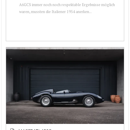
A6GCS immer noch noch respektable Ergebnisse möglich
waren, mussten die Italiener 1954 anerken...