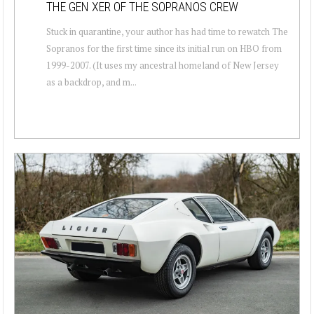
THE GEN XER OF THE SOPRANOS CREW
Stuck in quarantine, your author has had time to rewatch The
Sopranos for the first time since its initial run on HBO from
1999-2007. (It uses my ancestral homeland of New Jersey
as a backdrop, and m...