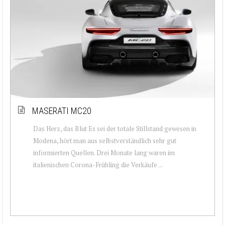
MASERATI MC20
Das Herz, das Blut Es sei der totale Stillstand gewesen in
Modena, hört man aus selbstverständlich sehr gut
informierten Quellen. Drei Monate lang waren im
italienischen Corona-Frühling die Verkäufe ...