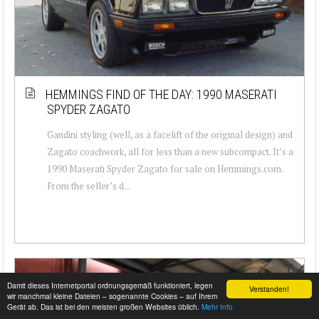
HEMMINGS FIND OF THE DAY: 1990 MASERATI
SPYDER ZAGATO
Gandini styling (well, as a facelift of the original design) and
Zagato coachwork, all for less than a new subcompact. It’s a
1990 Maserati Spyder Zagato for sale on Hemmings.com.
From the seller’s d...
Damit dieses Internetportal ordnungsgemäß funktioniert, legen
Verstanden!
wir manchmal kleine Dateien – sogenannte Cookies – auf Ihrem
Gerät ab. Das ist bei den meisten großen Websites üblich.
Mehr Info