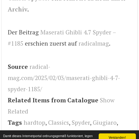
Archiv
.
Der Beitrag
Maserati Ghibli 4.7 Spyder –
#1185
erschien zuerst auf
radicalmag
.
Source
radical-
mag.com/2025/02/03/maserati-ghibli-4-7-
spyder-1185/
Related Items from Catalogue
Show
Related
Tags
hardtop
,
Classics
,
Spyder
,
Giugiaro
,
ghibli
,
maserati
,
radical
Damit dieses Internetportal ordnungsgemäß funktioniert, legen
Verstanden!