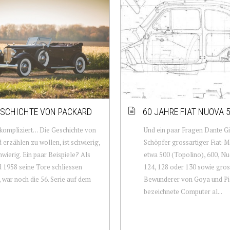
ESCHICHTE VON PACKARD
60 JAHRE FIAT NUOVA 
– kompliziert… Die Geschichte von
Und ein paar Fragen Dante G
 erzählen zu wollen, ist schwierig,
Schöpfer grossartiger Fiat-M
hwierig. Ein paar Beispiele? Als
etwa 500 (Topolino), 600, Nu
 1958 seine Tore schliessen
124, 128 oder 130 sowie gros
 war noch die 56. Serie auf dem
Bewunderer von Goya und Pi
bezeichnete Computer al...