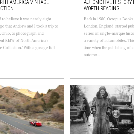
RTH AMERICA VINTAGE
AUTOMOTIVE HISTORY
ECTION
WORTH READING
d to believe it was nearly eight
Back in 1980, Octopus Books 
go that Andrew and I took a trip to
London, England, started pub
d, Ohio, to photograph and
series of single-marque hist
nt BMW of North America's
a variety of automobiles. Thi
e Collection." With a garage full
time when the publishing of s
..
automo...