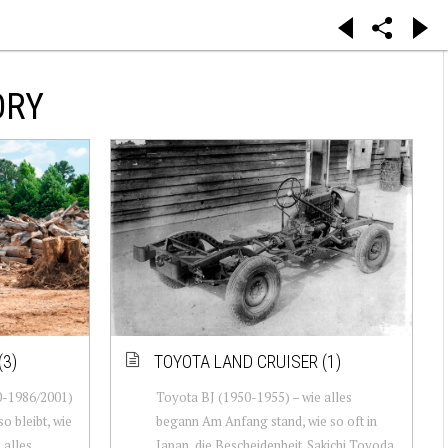
ORY
(3)
TOYOTA LAND CRUISER (1)
0-1986/2001)
Toyota BJ (1950-1955) – wie alles
o bleibt, wie
begann Am Anfang stand, wie so oft in
h alles
Japan, die Bescheidenheit. Sakichi Toyoda,