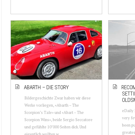
ABARTH – DIE STORY
RECOM
SETTI
Bildergeschichte Zwar haben wir diese
OLDSM
Werke vorliegen, «Abarth – The
eDaily 
Scorpion’s Tale» und «Abart – The
very fe
Scorpion Wins», beide Sergio Seccatore
been pu
und gefühlte 10’000 Seiten dick. Und
greates
eigentlich wollten w...