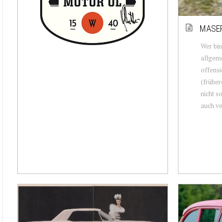
MASER
Wer bin
allgeme
offensi
(früher
nicht s
auch ver