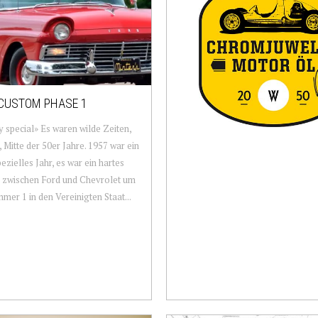
CUSTOM PHASE 1
y special» Es waren wilde Zeiten,
 Mitte der 50er Jahre. 1957 war ein
ezielles Jahr, es war ein hartes
 zwischen Ford und Chevrolet um
mer 1 in den Vereinigten Staat...