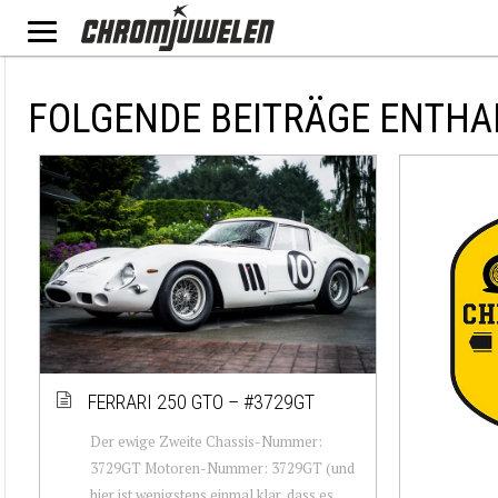
FOLGENDE BEITRÄGE ENTHA
FERRARI 250 GTO – #3729GT
Der ewige Zweite Chassis-Nummer:
3729GT Motoren-Nummer: 3729GT (und
hier ist wenigstens einmal klar, dass es