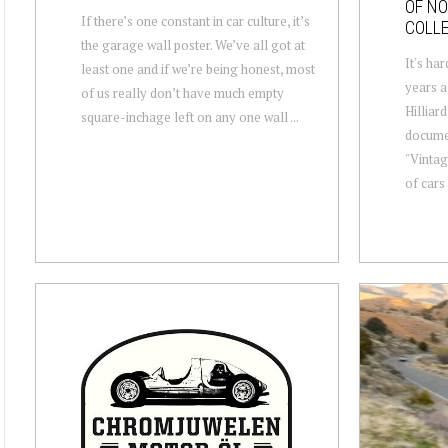
OF NO
If there’s one constant in car culture, it’s
COLL
the garage wall poster. We’ve all got at
It's har
least one and if we’re being honest, most
years a
of us really don’t have much empty
Hilliar
square-inchage left on any one wall ...
docume
"Vintag
of cars .