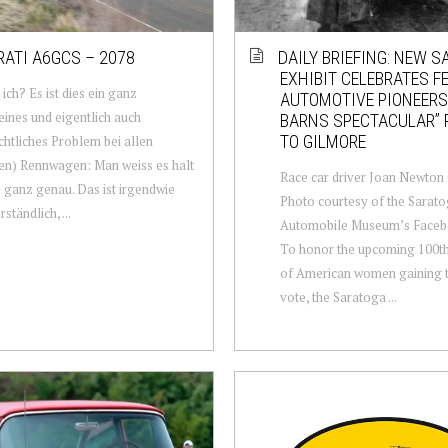
ATI A6GCS – 2078
DAILY BRIEFING: NEW 
EXHIBIT CELEBRATES F
 ich? Es ist dies ein ganz
AUTOMOTIVE PIONEERS;
ines und eigentlich auch
BARNS SPECTACULAR”
TO GILMORE
chtliches Problem bei allen
en) Rennwagen: Man weiss es halt
Race car driver Joan Newton
o ganz genau. Das ist irgendwie
Photo courtesy of the Sarat
ständlich, ...
Automobile Museum’s Faceb
To honor the upcoming 100th
of American women gaining th
vote, the Saratoga ...