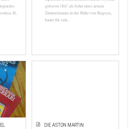
attopardo»
geboren 1867 als Sohn eines armen
edusa. N...
Zimmermanns in der Nähe von Nagoya,
baute für sein...
EL
DIE ASTON MARTIN