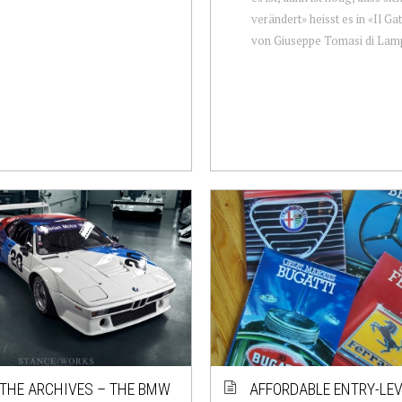
verändert» heisst es in «Il G
von Giuseppe Tomasi di Lamp
THE ARCHIVES – THE BMW
AFFORDABLE ENTRY-LEV