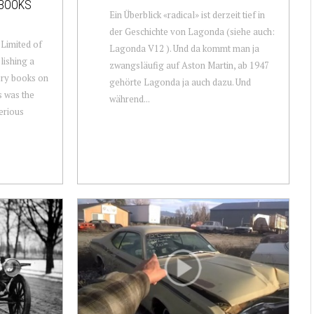
 BOOKS
Ein Überblick «radical» ist derzeit tief in
der Geschichte von Lagonda (siehe auch:
Limited of
Lagonda V12 ). Und da kommt man ja
lishing a
zwangsläufig auf Aston Martin, ab 1947
ory books on
gehörte Lagonda ja auch dazu. Und
s was the
während...
erious