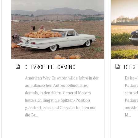
CHEVROLET EL CAMINO
DIE G
American Way Es waren wilde Jahre in der
Es ist 
amerikanischen Automobilindustrie,
Packard
damals, in den 50ern. General Motors
sehr sc
hatte sich längst die Spitzen-Position
Packard
gesichert, Ford und Chrysler blieben nur
musste,
die Br...
M...