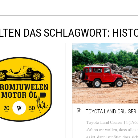
LTEN DAS SCHLAGWORT: HIST
TOYOTA LAND CRUISER 
Toyota Land Cruiser J4 (196
«Wenn wir wollen, dass alles s
es ist, dann ist nötig, dass sic