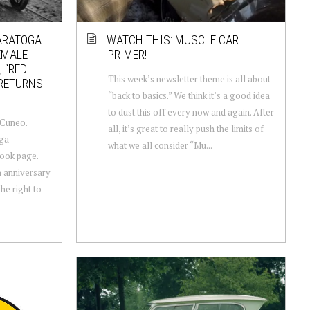
SARATOGA
WATCH THIS: MUSCLE CAR
EMALE
PRIMER!
 “RED
This week’s newsletter theme is all about
 RETURNS
“back to basics.” We think it’s a good idea
to dust this off every now and again. After
 Cuneo.
all, it’s great to really push the limits of
oga
what we all consider “Mu...
ook page.
 anniversary
e right to