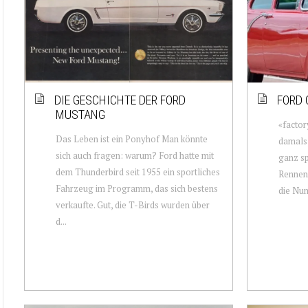
DIE GESCHICHTE DER FORD
FORD 
MUSTANG
«factor
Das Leben ist ein Ponyhof Man könnte
damals,
sich auch fragen: warum? Ford hatte mit
ganz sp
dem Thunderbird seit 1955 ein sportliches
Rennen
Fahrzeug im Programm, das sich bestens
die Num
verkaufte. Gut, die T-Birds wurden über
d...