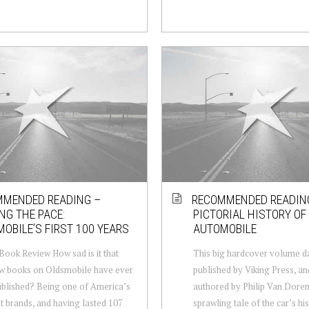
MENDED READING –
RECOMMENDED READING
NG THE PACE:
PICTORIAL HISTORY OF
OBILE’S FIRST 100 YEARS
AUTOMOBILE
Book Review How sad is it that
This big hardcover volume da
w books on Oldsmobile have ever
published by Viking Press, a
blished? Being one of America’s
authored by Philip Van Doren 
t brands, and having lasted 107
sprawling tale of the car’s hi