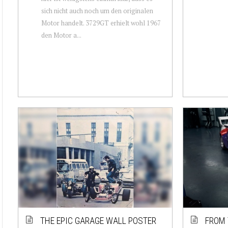
sich nicht auch noch um den originalen
Motor handelt. 3729GT erhielt wohl 1967
den Motor a...
THE EPIC GARAGE WALL POSTER
FROM 