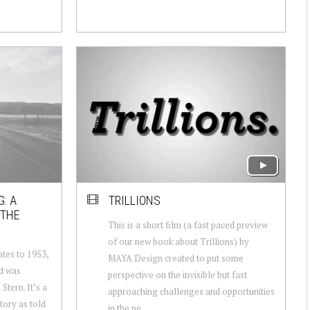
: A
TRILLIONS
 THE
This is a short film (a fast paced preview
of our new book about Trillions) by
tes to 1953,
MAYA Design created to put some
nd was
perspective on the invisible but fast
Stern. It’s a
approaching challenges and opportunities
story as told
in the pe...