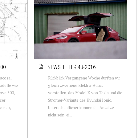
500
NEWSLETTER 43-2016
iacosa,
Rückblick Vergangene Woche durften wir
odelle wie
gleich zwei neue Elektro-Autos
ova 500,
vorstellen, das Model X von Tesla und die
ser
Stromer-Variante des Hyundai Ionic.
casso,
Unterscheidlicher können die Ansätze
nicht sein, ei...