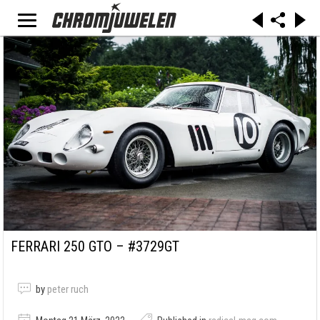
FERRARI 250 GTO – #3729GT
by
peter ruch