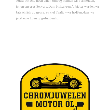
Rückblick Und noch einen Umzug können wir vermelden,
jenen unseres Servers. Dem bisherigen Anbieter wurden wir
tatsächlich zu gross, zu viel Trafic – wir hoffen, dass wir
jetzt eine Lösung gefunden h...