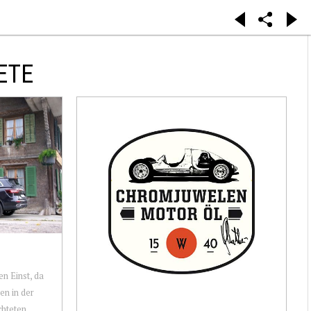
ETE
n Einst, da
en in der
chteten