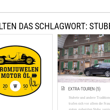
LTEN DAS SCHLAGWORT: STUB
EXTRA-TOUREN (5)
Stubete und andere Traditione
trafen sich vor allem die Frau
guten, geheizten Stube, verri