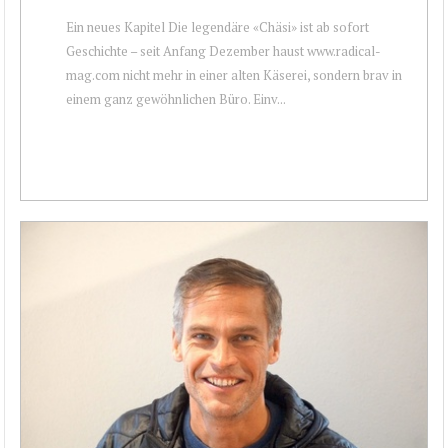
Ein neues Kapitel Die legendäre «Chäsi» ist ab sofort
Geschichte – seit Anfang Dezember haust www.radical-
mag.com nicht mehr in einer alten Käserei, sondern brav in
einem ganz gewöhnlichen Büro. Einv...