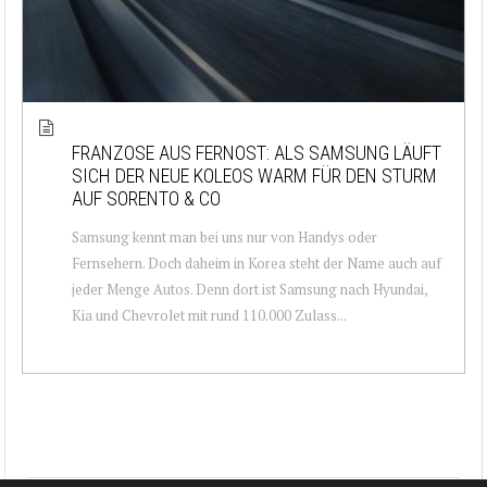
FRANZOSE AUS FERNOST: ALS SAMSUNG LÄUFT
SICH DER NEUE KOLEOS WARM FÜR DEN STURM
AUF SORENTO & CO
Samsung kennt man bei uns nur von Handys oder
Fernsehern. Doch daheim in Korea steht der Name auch auf
jeder Menge Autos. Denn dort ist Samsung nach Hyundai,
Kia und Chevrolet mit rund 110.000 Zulass...