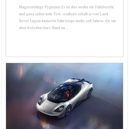
Magersüchtige Pygmäen Es ist dies weder ein Fahrbericht
und ganz sicher kein Test; «radical» erhält ja von Land
Rover Jaguar keinerlei Fahrzeuge mehr, seit Jahren. Als wir
aber trotzdem kurz Hand an ...