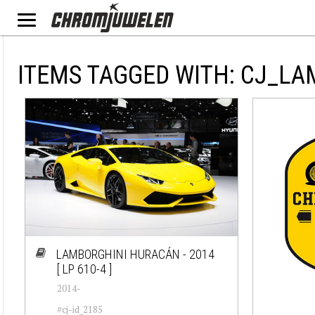
ITEMS TAGGED WITH: CJ_L
LAMBORGHINI HURACÁN - 2014
[ LP 610-4 ]
2014-
#cj-id_2185