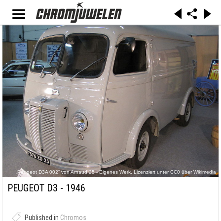
„Peugeot D3A 002“ von Arnaud 25 - Eigenes Werk. Lizenziert unter CC0 über Wikimedia
Commons -
https://commons.wikimedia.org/wiki/File:Peugeot_D3A_002.jpg#/media/File:Peugeot_D3A_0
PEUGEOT D3 - 1946
02.jpg
Published in
Chromos