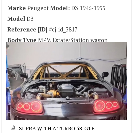
Marke
Peugeot
Model:
D3 1946-1955
Model
D3
Reference [ID]
#cj-id_3817
Body Type
MPV, Estate/Station wagon
SUPRA WITH A TURBO 5S-GTE