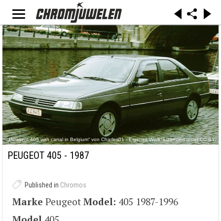
„Peugeot 405 with canal in Belgium“ von Charles01 - Eigenes Werk. Lizenziert unter CC BY-
SA 3.0 über Wikimedia Commons -
https://commons.wikimedia.org/wiki/File:Peugeot_405_with_canal_in_Belgium.jpg#/media/Fil
PEUGEOT 405 - 1987
e:Peugeot_405_with_canal_in_Belgium.jpg
Published in
Chromos
Marke
Peugeot
Model:
405 1987-1996
Model
405