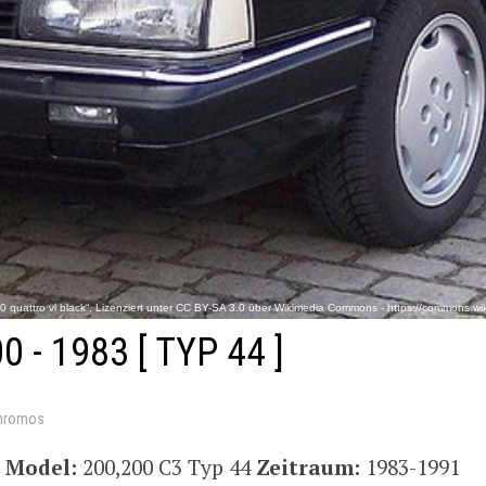
0 quattro vl black“. Lizenziert unter CC BY-SA 3.0 über Wikimedia Commons - https://commons.wi
00 - 1983
[ TYP 44 ]
hromos
i
Model:
200,200 C3 Typ 44
Zeitraum:
1983-1991