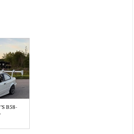
S B58-
6