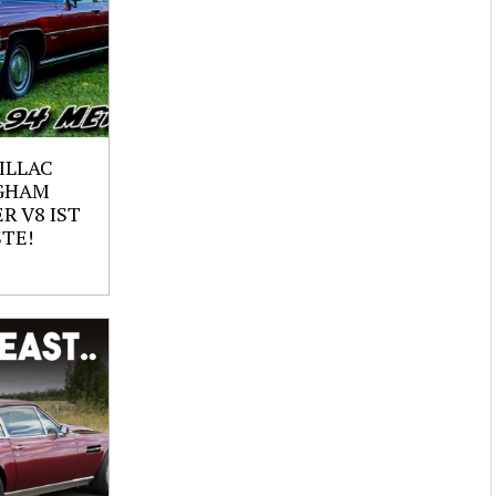
ILLAC
GHAM
ER V8 IST
TE!