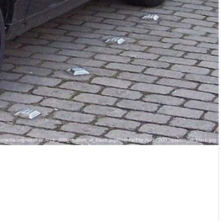
kimedia.org/wiki/File:Audi_200_quattro_vl_black.jpg#/media/File:Audi_200_quattro_vl_black.jpg