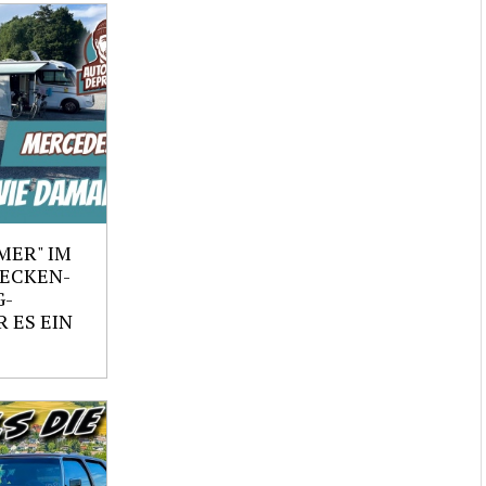
MER" IM
RECKEN-
G-
 ES EIN