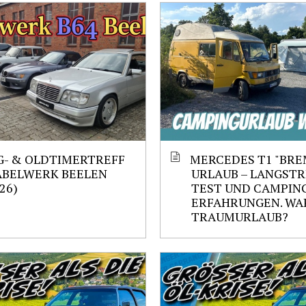
- & OLDTIMERTREFF
MERCEDES T1 "BRE
ABELWERK BEELEN
URLAUB – LANGST
.26)
TEST UND CAMPIN
ERFAHRUNGEN. WAR
TRAUMURLAUB?