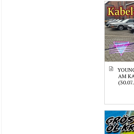
YOUNG
AM K
(30.07